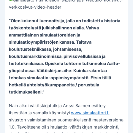
”Olen kokenut luennoitsija, jolla on todistettu historia
työskentelystä julkishallinnon alalla. Vahva
ammattilainen simulaattoreiden ja
simulaatioympäristöjen kanssa. Taitava
koulutustekniikassa, johtamisessa,
koulutusmarkkinoinnissa, pilvisovelluksissa ja
tietotekniikassa. Opiskelu tohtorin tutkinnoksi Aalto-
yliopistossa. Väitöskirjan aihe: Kuinka rakentaa
tehokas simulaatio-oppimisympäristö. Etsin tällä
hetkellä yhteistyökumppaneita / perustajia
tutkimukselleni.”
Näin alkoi väitöskirjatutkija Anssi Salmen esittely
itsestään ja samalla käynnistyi
www.simulaattori.fi
sivuston valmistaminen suomenkielisenä masterversiona
1.0. Tavoitteena oli simulaatio-väitöskirjan markkinointi,