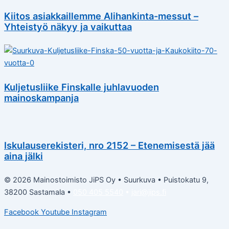
Kiitos asiakkaillemme Alihankinta-messut –
Yhteistyö näkyy ja vaikuttaa
Kuljetusliike Finskalle juhlavuoden
mainoskampanja
Iskulauserekisteri, nro 2152 – Etenemisestä jää
aina jälki
© 2026 Mainostoimisto JiPS Oy • Suurkuva • Puistokatu 9,
38200 Sastamala •
050 405 5540
•
jari@jips.fi
Facebook
Youtube
Instagram