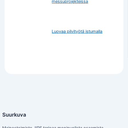
messuprojekteissa
Luovaa pilvityötä istumalla
Suurkuva