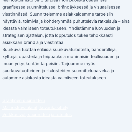
Mainostoimisto JIPS tarjoaa monipuolista osaamista
graafisessa suunnittelussa, brändäyksessä ja visuaalisessa
viestinnässä. Suunnittelemme asiakkaidemme tarpeisiin
näyttäviä, toimivia ja kohderyhmää puhuttelevia ratkaisuja – aina
ideasta valmiiseen toteutukseen. Yhdistämme luovuuden ja
strategisen ajattelun, jotta lopputulos tukee tehokkaasti
asiakkaan brändiä ja viestintää.
Suurkuva tuottaa erilaisia suurkuvatulosteita, banderolleja,
kylttejä, opasteita ja teippauksia moninaisiin teollisuuden ja
muun yrityskentän tarpeisiin. Tarjoamme myös
suurkuvatuotteiden ja -tulosteiden suunnittelupalvelua ja
autamme asiakasta ideasta valmiiseen toteutukseen.
Graafinen suunnittelu
Mainoskuvaukset, kuvankäsittely
Verkkosivut, suunnittelu ja toteutus