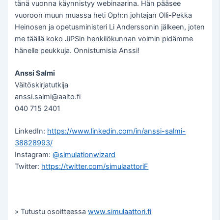
tänä vuonna käynnistyy webinaarina. Hän pääsee
vuoroon muun muassa heti Oph:n johtajan Olli-Pekka
Heinosen ja opetusministeri Li Anderssonin jälkeen, joten
me täällä koko JiPSin henkilökunnan voimin pidämme
hänelle peukkuja. Onnistumisia Anssi!
Anssi Salmi
Väitöskirjatutkija
anssi.salmi@aalto.fi
040 715 2401
LinkedIn:
https://www.linkedin.com/in/anssi-salmi-
38828993/
Instagram:
@simulationwizard
Twitter:
https://twitter.com/simulaattoriF
» Tutustu osoitteessa
www.simulaattori.fi