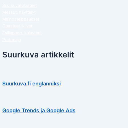
Suurkuvatulosteet
Messut, näyttelyt
Mainosteippaukset
Opasteet, kilvet
Esillepano, kalusteet
Protopaja
Suurkuva artikkelit
Suurkuva.fi englanniksi
Google Trends ja Google Ads