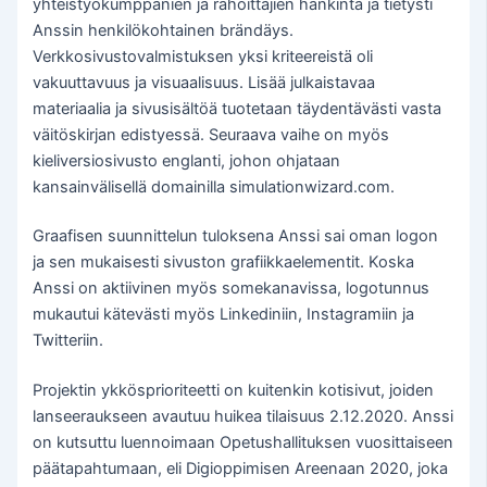
yhteistyökumppanien ja rahoittajien hankinta ja tietysti
Anssin henkilökohtainen brändäys.
Verkkosivustovalmistuksen yksi kriteereistä oli
vakuuttavuus ja visuaalisuus. Lisää julkaistavaa
materiaalia ja sivusisältöä tuotetaan täydentävästi vasta
väitöskirjan edistyessä. Seuraava vaihe on myös
kieliversiosivusto englanti, johon ohjataan
kansainvälisellä domainilla simulationwizard.com.
Graafisen suunnittelun tuloksena Anssi sai oman logon
ja sen mukaisesti sivuston grafiikkaelementit. Koska
Anssi on aktiivinen myös somekanavissa, logotunnus
mukautui kätevästi myös Linkediniin, Instagramiin ja
Twitteriin.
Projektin ykkösprioriteetti on kuitenkin kotisivut, joiden
lanseeraukseen avautuu huikea tilaisuus 2.12.2020. Anssi
on kutsuttu luennoimaan Opetushallituksen vuosittaiseen
päätapahtumaan, eli Digioppimisen Areenaan 2020, joka