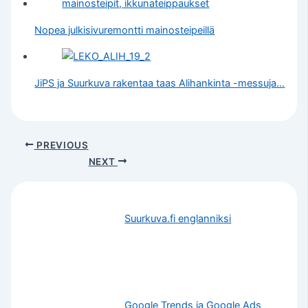
Nopea julkisivuremontti mainosteipeillä
JiPS ja Suurkuva rakentaa taas Alihankinta -messuja…
PREVIOUS
NEXT
Suurkuva.fi englanniksi
Google Trends ja Google Ads