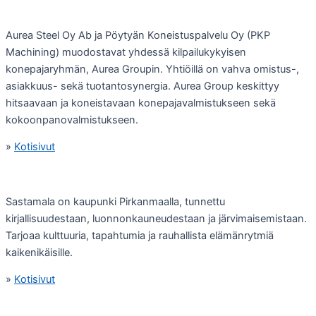
Aurea Steel Oy Ab ja Pöytyän Koneistuspalvelu Oy (PKP
Machining) muodostavat yhdessä kilpailukykyisen
konepajaryhmän, Aurea Groupin. Yhtiöillä on vahva omistus-,
asiakkuus- sekä tuotantosynergia. Aurea Group keskittyy
hitsaavaan ja koneistavaan konepajavalmistukseen sekä
kokoonpanovalmistukseen.
»
Kotisivut
Sastamala on kaupunki Pirkanmaalla, tunnettu
kirjallisuudestaan, luonnonkauneudestaan ja järvimaisemistaan.
Tarjoaa kulttuuria, tapahtumia ja rauhallista elämänrytmiä
kaikenikäisille.
»
Kotisivut