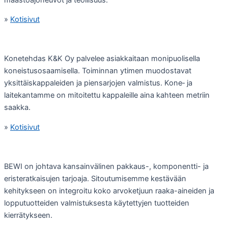
»
Kotisivut
Konetehdas K&K Oy palvelee asiakkaitaan monipuolisella
koneistusosaamisella. Toiminnan ytimen muodostavat
yksittäiskappaleiden ja piensarjojen valmistus. Kone‑ ja
laitekantamme on mitoitettu kappaleille aina kahteen metriin
saakka.
»
Kotisivut
BEWI on johtava kansainvälinen pakkaus-, komponentti- ja
eristeratkaisujen tarjoaja. Sitoutumisemme kestävään
kehitykseen on integroitu koko arvoketjuun raaka-aineiden ja
lopputuotteiden valmistuksesta käytettyjen tuotteiden
kierrätykseen.