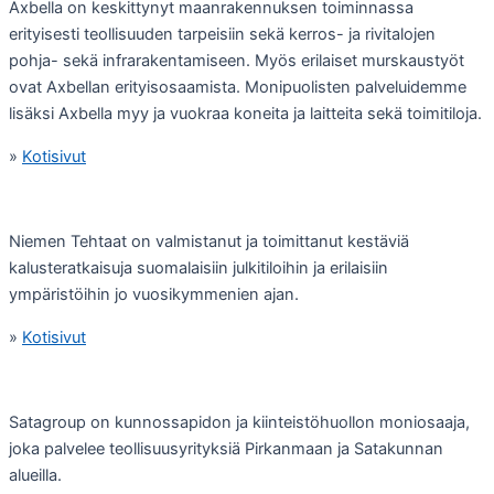
Axbella on keskittynyt maanrakennuksen toiminnassa
erityisesti teollisuuden tarpeisiin sekä kerros- ja rivitalojen
pohja- sekä infrarakentamiseen. Myös erilaiset murskaustyöt
ovat Axbellan erityisosaamista. Monipuolisten palveluidemme
lisäksi Axbella myy ja vuokraa koneita ja laitteita sekä toimitiloja.
»
Kotisivut
Niemen Tehtaat on valmistanut ja toimittanut kestäviä
kalusteratkaisuja suomalaisiin julkitiloihin ja erilaisiin
ympäristöihin jo vuosikymmenien ajan.
»
Kotisivut
Satagroup on kunnossapidon ja kiinteistöhuollon moniosaaja,
joka palvelee teollisuusyrityksiä Pirkanmaan ja Satakunnan
alueilla.