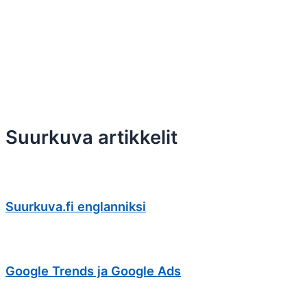
Suurkuvatulosteet
Messut, näyttelyt
Mainosteippaukset
Opasteet, kilvet
Esillepano, kalusteet
Protopaja
Suurkuva artikkelit
Suurkuva.fi englanniksi
Google Trends ja Google Ads