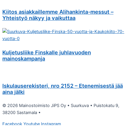
Kiitos asiakkaillemme Alihankinta-messut –
Yhteistyö näkyy ja vaikuttaa
Kuljetusliike Finskalle juhlavuoden
mainoskampanja
Iskulauserekisteri, nro 2152 – Etenemisestä jää
aina jälki
© 2026 Mainostoimisto JiPS Oy • Suurkuva • Puistokatu 9,
38200 Sastamala •
050 405 5540
•
jari@jips.fi
Facebook
Youtube
Instagram