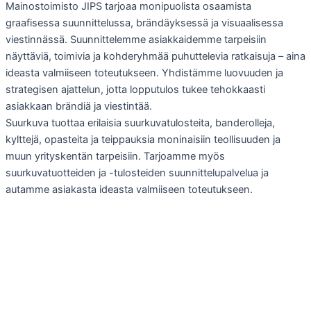
Mainostoimisto JIPS tarjoaa monipuolista osaamista
graafisessa suunnittelussa, brändäyksessä ja visuaalisessa
viestinnässä. Suunnittelemme asiakkaidemme tarpeisiin
näyttäviä, toimivia ja kohderyhmää puhuttelevia ratkaisuja – aina
ideasta valmiiseen toteutukseen. Yhdistämme luovuuden ja
strategisen ajattelun, jotta lopputulos tukee tehokkaasti
asiakkaan brändiä ja viestintää.
Suurkuva tuottaa erilaisia suurkuvatulosteita, banderolleja,
kylttejä, opasteita ja teippauksia moninaisiin teollisuuden ja
muun yrityskentän tarpeisiin. Tarjoamme myös
suurkuvatuotteiden ja -tulosteiden suunnittelupalvelua ja
autamme asiakasta ideasta valmiiseen toteutukseen.
Graafinen suunnittelu
Mainoskuvaukset, kuvankäsittely
Verkkosivut, suunnittelu ja toteutus