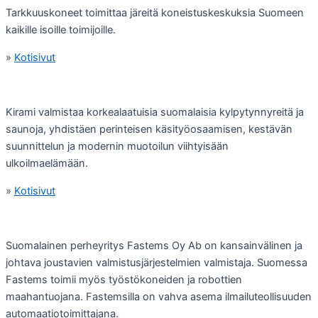
Tarkkuuskoneet toimittaa järeitä koneistuskeskuksia Suomeen
kaikille isoille toimijoille.
»
Kotisivut
Kirami valmistaa korkealaatuisia suomalaisia kylpytynnyreitä ja
saunoja, yhdistäen perinteisen käsityöosaamisen, kestävän
suunnittelun ja modernin muotoilun viihtyisään
ulkoilmaelämään.
»
Kotisivut
Suomalainen perheyritys Fastems Oy Ab on kansainvälinen ja
johtava joustavien valmistusjärjestelmien valmistaja. Suomessa
Fastems toimii myös työstökoneiden ja robottien
maahantuojana. Fastemsilla on vahva asema ilmailuteollisuuden
automaatiotoimittajana.