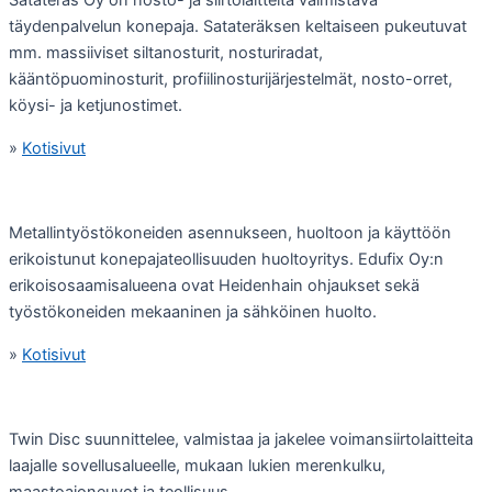
Satateräs Oy on nosto- ja siirtolaitteita valmistava
täydenpalvelun konepaja. Satateräksen keltaiseen pukeutuvat
mm. massiiviset siltanosturit, nosturiradat,
kääntöpuominosturit, profiilinosturijärjestelmät, nosto-orret,
köysi- ja ketjunostimet.
»
Kotisivut
Metallintyöstökoneiden asennukseen, huoltoon ja käyttöön
erikoistunut konepajateollisuuden huoltoyritys. Edufix Oy:n
erikoisosaamisalueena ovat Heidenhain ohjaukset sekä
työstökoneiden mekaaninen ja sähköinen huolto.
»
Kotisivut
Twin Disc suunnittelee, valmistaa ja jakelee voimansiirtolaitteita
laajalle sovellusalueelle, mukaan lukien merenkulku,
maastoajoneuvot ja teollisuus.