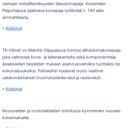
raskaan metalliteollisuuden tilauskonepaja. Kokemäen
Peipohjassa sijaitseva konepaja työllistää n. 140 alan
ammattilaista.
»
Kotisivut
TK-Vilmet on Mänttä-Vilppulassa toimiva alihankintakonepaja
joka valmistaa kone- ja laiterakenteita sekä komponentteja
asiakkaiden tarpeiden mukaan asennusvalmiiksi tuotteiksi tai
kokonaisuuksiksi. Palveluihin kuuluvat myös vaativat
valukoneistukset (nuorrutusteräsvalut ja rautavalut).
»
Kotisivut
Nostureiden ja nostolaitteiden toimitusta kymmenien vuosien
kokemuksella.