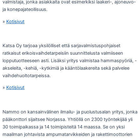
valmistaja, jonka asiakkaita ovat esimerkiksi laakeri-, ajoneuvo-
ja konepajateollisuus.
»
Kotisivut
Katsa Oy tarjoaa yksilölliset että sarjavalmistuspohjaiset
ratkaisut erikoisvaihdetarpeisiin suunnittelusta valmiiseen
lopputuotteeseen asti. Lisäksi yritys valmistaa hammaspyöriä, -
akseleita, -kehiä, -kytkimiä ja kääntölaakereita sekä palvelee
vaihdehuoltotarpeissa.
»
Kotisivut
Nammo on kansainvälinen ilmailu- ja puolustusalan yritys, jonka
pääkonttori sijaitsee Norjassa. Yhtiöllä on 2300 työntekijää yli
30 toimipaikassa ja 14 toimipisteitä 14 maassa. Se on yksi
maailman johtavista ampumatarvikkeiden ja rakettimoottorien