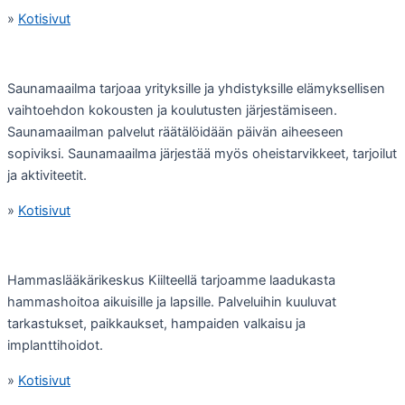
»
Kotisivut
Saunamaailma tarjoaa yrityksille ja yhdistyksille elämyksellisen
vaihtoehdon kokousten ja koulutusten järjestämiseen.
Saunamaailman palvelut räätälöidään päivän aiheeseen
sopiviksi. Saunamaailma järjestää myös oheistarvikkeet, tarjoilut
ja aktiviteetit.
»
Kotisivut
Hammaslääkärikeskus Kiilteellä tarjoamme laadukasta
hammashoitoa aikuisille ja lapsille. Palveluihin kuuluvat
tarkastukset, paikkaukset, hampaiden valkaisu ja
implanttihoidot.
»
Kotisivut