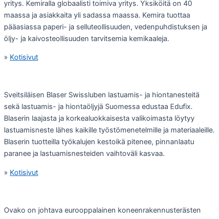
yritys. Kemiralla globaalisti toimiva yritys. Yksiköitä on 40
maassa ja asiakkaita yli sadassa maassa. Kemira tuottaa
pääasiassa paperi- ja selluteollisuuden, vedenpuhdistuksen ja
öljy- ja kaivosteollisuuden tarvitsemia kemikaaleja.
»
Kotisivut
Sveitsiläisen Blaser Swissluben lastuamis- ja hiontanesteitä
sekä lastuamis- ja hiontaöljyjä Suomessa edustaa Edufix.
Blaserin laajasta ja korkealuokkaisesta valikoimasta löytyy
lastuamisneste lähes kaikille työstömenetelmille ja materiaaleille.
Blaserin tuotteilla työkalujen kestoikä pitenee, pinnanlaatu
paranee ja lastuamisnesteiden vaihtoväli kasvaa.
»
Kotisivut
Ovako on johtava eurooppalainen koneenrakennusterästen