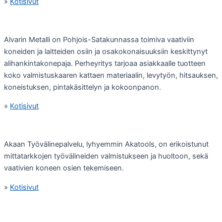
»
Kotisivut
Alvarin Metalli on Pohjois-Satakunnassa toimiva vaativiin
koneiden ja laitteiden osiin ja osakokonaisuuksiin keskittynyt
alihankintakonepaja. Perheyritys tarjoaa asiakkaalle tuotteen
koko valmistuskaaren kattaen materiaalin, levytyön, hitsauksen,
koneistuksen, pintakäsittelyn ja kokoonpanon.
»
Kotisivut
Akaan Työvälinepalvelu, lyhyemmin Akatools, on erikoistunut
mittatarkkojen työvälineiden valmistukseen ja huoltoon, sekä
vaativien koneen osien tekemiseen.
»
Kotisivut