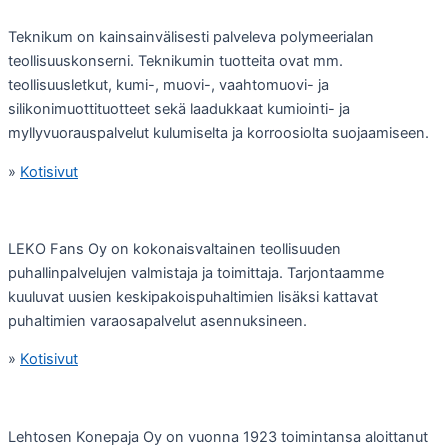
Teknikum on kainsainvälisesti palveleva polymeerialan
teollisuuskonserni. Teknikumin tuotteita ovat mm.
teollisuusletkut, kumi-, muovi-, vaahtomuovi- ja
silikonimuottituotteet sekä laadukkaat kumiointi- ja
myllyvuorauspalvelut kulumiselta ja korroosiolta suojaamiseen.
»
Kotisivut
LEKO Fans Oy on kokonaisvaltainen teollisuuden
puhallinpalvelujen valmistaja ja toimittaja. Tarjontaamme
kuuluvat uusien keskipakoispuhaltimien lisäksi kattavat
puhaltimien varaosapalvelut asennuksineen.
»
Kotisivut
Lehtosen Konepaja Oy on vuonna 1923 toimintansa aloittanut