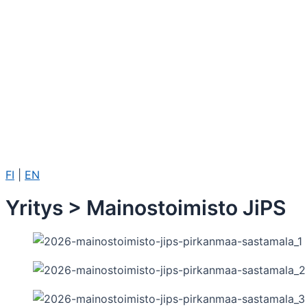
FI
|
EN
Yritys > Mainostoimisto JiPS