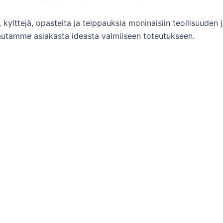
a, kylttejä, opasteita ja teippauksia moninaisiin teollisuude
 autamme asiakasta ideasta valmiiseen toteutukseen.