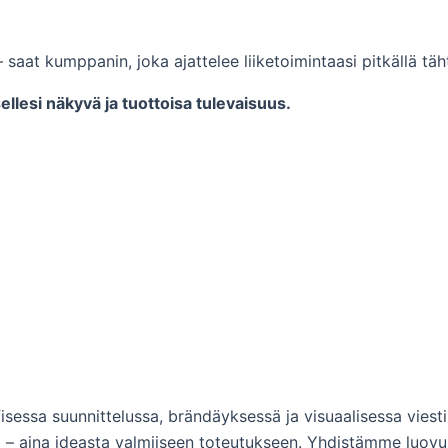
 kumppanin, joka ajattelee liiketoimintaasi pitkällä tähtä
llesi näkyvä ja tuottoisa tulevaisuus.
isessa suunnittelussa, brändäyksessä ja visuaalisessa vies
a – aina ideasta valmiiseen toteutukseen. Yhdistämme luovuu