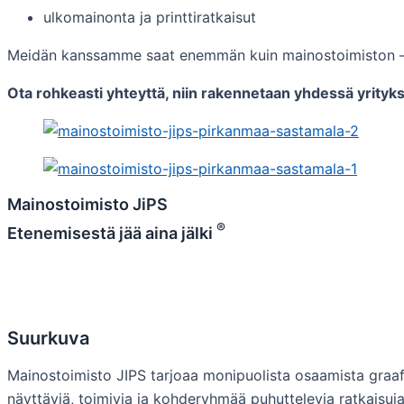
ulkomainonta ja printtiratkaisut
Meidän kanssamme saat enemmän kuin mainostoimiston – saat
Ota rohkeasti yhteyttä, niin rakennetaan yhdessä yritykse
Mainostoimisto JiPS
®
Etenemisestä jää aina jälki
Suurkuva
Mainostoimisto JIPS tarjoaa monipuolista osaamista graaf
näyttäviä, toimivia ja kohderyhmää puhuttelevia ratkaisuj