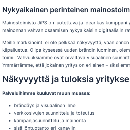
Nykyaikainen perinteinen mainostoim
Mainostoimisto JiPS on luotettava ja idearikas kumppani yr
mainonnan vahvan osaamisen nykyaikaisiin digitaalisiin rat
Meille markkinointi ei ole pelkkää näkyvyyttä, vaan ennen 
kilpailuetua. Olipa kyseessä uuden brändin luominen, olem
toimii. Vahvuuksiamme ovat oivaltava visuaalinen suunnitt
Ymmärrämme, että jokainen yritys on erilainen – siksi emme
Näkyvyyttä ja tuloksia yritykse
Palveluihimme kuuluvat muun muassa:
brändäys ja visuaalinen ilme
verkkosivujen suunnittelu ja toteutus
kampanjasuunnittelu ja mainonta
sisällöntuotanto eri kanaviin