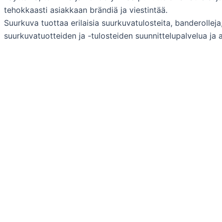
tehokkaasti asiakkaan brändiä ja viestintää.
Suurkuva tuottaa erilaisia suurkuvatulosteita, banderollej
suurkuvatuotteiden ja -tulosteiden suunnittelupalvelua ja
Graafinen suunnittelu
Mainoskuvaukset, kuvankäsittely
Verkkosivut, suunnittelu ja toteutus
Suurkuvatulosteet
Messut, näyttelyt
Mainosteippaukset
Opasteet, kilvet
Esillepano, kalusteet
Protopaja