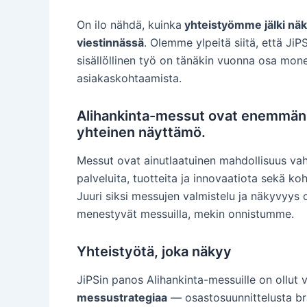
On ilo nähdä, kuinka
yhteistyömme jälki näkyy
viestinnässä
. Olemme ylpeitä siitä, että JiP
sisällöllinen työ on tänäkin vuonna osa mon
asiakaskohtaamista.
Alihankinta-messut ovat enemmän 
yhteinen näyttämö.
Messut ovat ainutlaatuinen mahdollisuus vahv
palveluita, tuotteita ja innovaatiota sekä k
Juuri siksi messujen valmistelu ja näkyvyys 
menestyvät messuilla, mekin onnistumme.
Yhteistyötä, joka näkyy
JiPSin panos Alihankinta-messuille on ollut
messustrategiaa
— osastosuunnittelusta brän