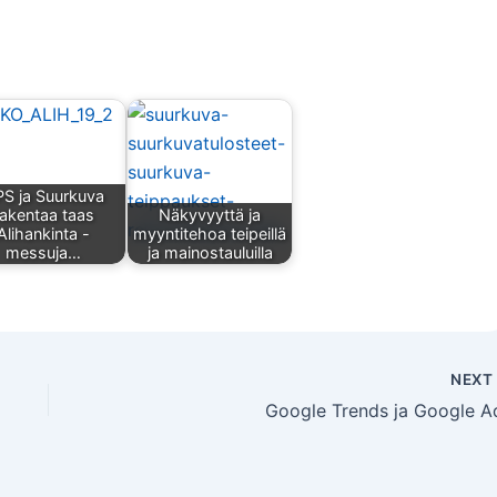
PS ja Suurkuva
rakentaa taas
Näkyvyyttä ja
Alihankinta -
myyntitehoa teipeillä
messuja…
ja mainostauluilla
NEX
Google Trends ja Google A