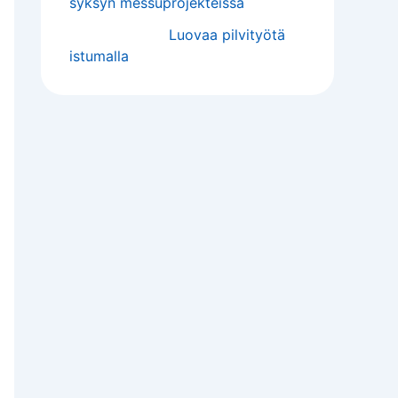
syksyn messuprojekteissa
Luovaa pilvityötä
istumalla