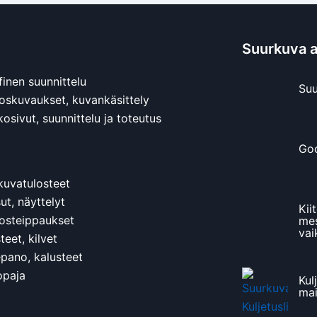
Suurkuva ar
finen suunnittelu
Suu
oskuvaukset, kuvankäsittely
osivut, suunnittelu ja toteutus
Goo
kuvatulosteet
ut, näyttelyt
Kii
osteippaukset
mes
vai
eet, kilvet
epano, kalusteet
opaja
Kul
ma