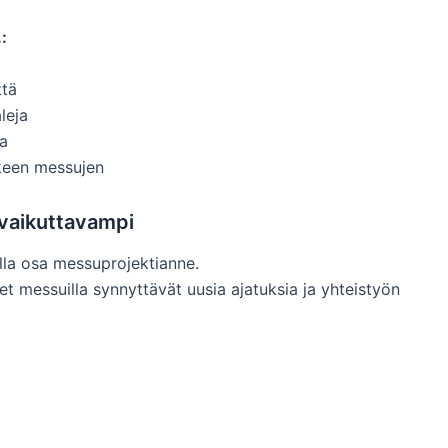
:
ttä
leja
ta
lkeen messujen
 vaikuttavampi
olla osa messuprojektianne.
et messuilla synnyttävät uusia ajatuksia ja yhteistyön