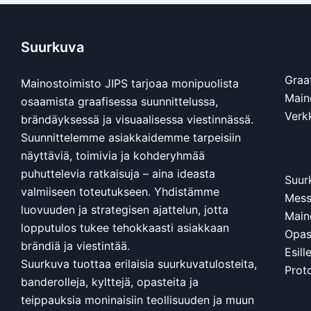
Suurkuva
Graa
Mainostoimisto JIPS tarjoaa monipuolista
Main
osaamista graafisessa suunnittelussa,
Verkk
brändäyksessä ja visuaalisessa viestinnässä.
Suunnittelemme asiakkaidemme tarpeisiin
näyttäviä, toimivia ja kohderyhmää
puhuttelevia ratkaisuja – aina ideasta
Suur
valmiiseen toteutukseen. Yhdistämme
Mess
luovuuden ja strategisen ajattelun, jotta
Main
lopputulos tukee tehokkaasti asiakkaan
Opast
brändiä ja viestintää.
Esill
Suurkuva tuottaa erilaisia suurkuvatulosteita,
Prot
banderolleja, kylttejä, opasteita ja
teippauksia moninaisiin teollisuuden ja muun