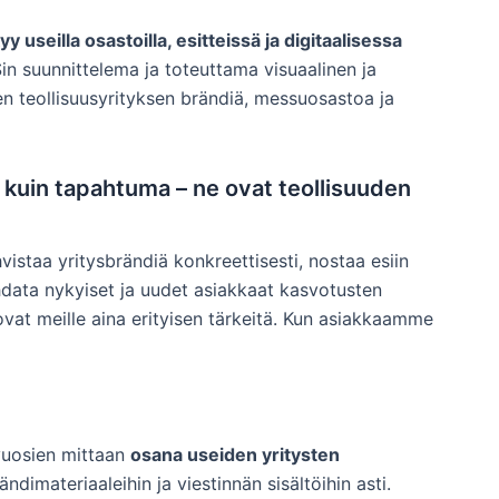
 useilla osastoilla, esitteissä ja digitaalisessa
Sin suunnittelema ja toteuttama visuaalinen ja
en teollisuusyrityksen brändiä, messuosastoa ja
kuin tapahtuma – ne ovat teollisuuden
istaa yritysbrändiä konkreettisesti, nostaa esiin
ohdata nykyiset ja uudet asiakkaat kasvotusten
ovat meille aina erityisen tärkeitä. Kun asiakkaamme
 vuosien mittaan
osana useiden yritysten
dimateriaaleihin ja viestinnän sisältöihin asti.