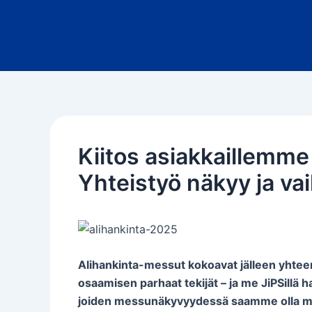
Siirry
sisältöön
Kiitos asiakkaillemme
Yhteistyö näkyy ja va
Alihankinta-messut kokoavat jälleen yhteen
osaamisen parhaat tekijät – ja me JiPSillä 
joiden messunäkyvyydessä saamme olla m