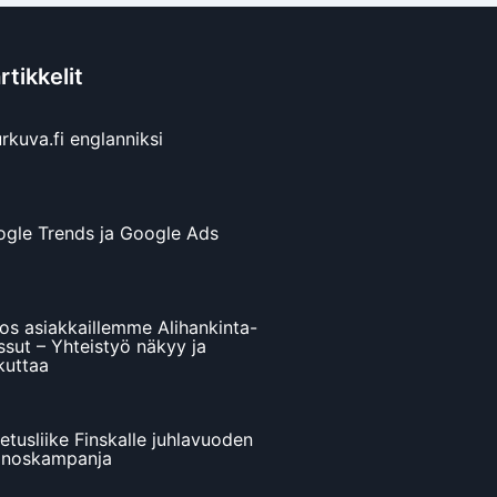
tikkelit
rkuva.fi englanniksi
gle Trends ja Google Ads
tos asiakkaillemme Alihankinta-
sut – Yhteistyö näkyy ja
kuttaa
jetusliike Finskalle juhlavuoden
inoskampanja