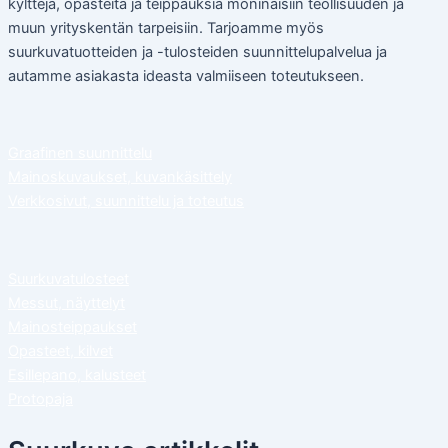
kylttejä, opasteita ja teippauksia moninaisiin teollisuuden ja
muun yrityskentän tarpeisiin. Tarjoamme myös
suurkuvatuotteiden ja -tulosteiden suunnittelupalvelua ja
autamme asiakasta ideasta valmiiseen toteutukseen.
Graafinen suunnittelu
Mainoskuvaukset, kuvankäsittely
Verkkosivut, suunnittelu ja toteutus
Suurkuvatulosteet
Messut, näyttelyt
Mainosteippaukset
Opasteet, kilvet
Esillepano, kalusteet
Protopaja