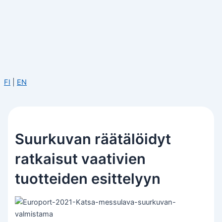
FI
|
EN
Suurkuvan räätälöidyt
ratkaisut vaativien
tuotteiden esittelyyn