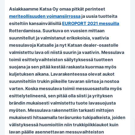
Asiakkaamme Katsa Oy omaa pitkät perinteet
meriteollisuuden voimansiirrossa
ja uusia tuotteita
esiteltiin kansainvälisillä
EUROPORT 2021 messuilla
Rotterdamissa. Suurkuva on vuosien mittaan
suunnitellut ja valmistanut erikokoisia, vaativia
messulavoja Katsalle ja nyt Katsan dealer-osastolle
valmistettu lava oli niistä suurin ja vaativin. Messulava
toimii esittelyvaihteiston säilytyksessä tuotteen
suojana ja sen pitää kestää raskasta kuormaa myös
kuljetuksen aikana. Lavarakenteessa olevat aukot
suunniteltiin trukin piikeille tavaran siirtoa ja nostoa
varten. Koska messulava toimii messuosastolla myös
esittelytelineenä, sen pitää olla siisti ja yrityksen
brändin mukaisesti valmistettu tuote lavasuojusta
myöten. Messulava rakennettiin tarkasti mittojen
mukaisesti hitsaamalla teräsrunko tukipalkeista, joiden
välistyksessä huomioitiin niin trukkipiikkiaukot kuin
lavan päälle asennettavan messuvaihteiston