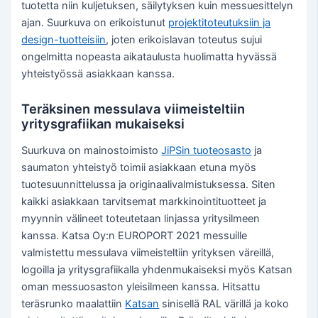
tuotetta niin kuljetuksen, säilytyksen kuin messuesittelyn
ajan. Suurkuva on erikoistunut
projektitoteutuksiin ja
design-tuotteisiin
, joten erikoislavan toteutus sujui
ongelmitta nopeasta aikataulusta huolimatta hyvässä
yhteistyössä asiakkaan kanssa.
Teräksinen messulava viimeisteltiin
yritysgrafiikan mukaiseksi
Suurkuva on mainostoimisto
JiPSin tuoteosasto
ja
saumaton yhteistyö toimii asiakkaan etuna myös
tuotesuunnittelussa ja originaalivalmistuksessa. Siten
kaikki asiakkaan tarvitsemat markkinointituotteet ja
myynnin välineet toteutetaan linjassa yritysilmeen
kanssa. Katsa Oy:n EUROPORT 2021 messuille
valmistettu messulava viimeisteltiin yrityksen väreillä,
logoilla ja yritysgrafiikalla yhdenmukaiseksi myös Katsan
oman messuosaston yleisilmeen kanssa. Hitsattu
teräsrunko maalattiin
Katsan
sinisellä RAL värillä ja koko