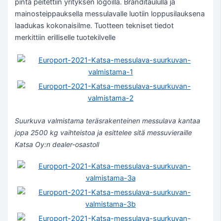
pinta peitettiin yrityksen logoilla. Bränditaululla ja
mainosteippauksella messulavalle luotiin loppusilauksena
laadukas kokonaisilme. Tuotteen tekniset tiedot
merkittiin erilliselle tuotekilvelle
Suurkuva valmistama teräsrakenteinen messulava kantaa
jopa 2500 kg vaihteistoa ja esittelee sitä messuvieraille
Katsa Oy:n dealer-osastoll