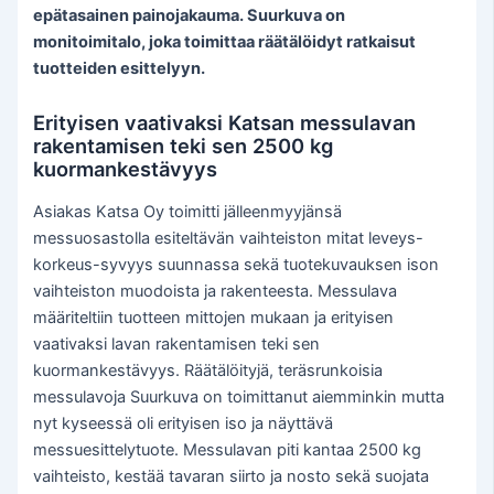
epätasainen painojakauma. Suurkuva on
monitoimitalo, joka toimittaa räätälöidyt ratkaisut
tuotteiden esittelyyn.
Erityisen vaativaksi Katsan messulavan
rakentamisen teki sen 2500 kg
kuormankestävyys
Asiakas Katsa Oy toimitti jälleenmyyjänsä
messuosastolla esiteltävän vaihteiston mitat leveys-
korkeus-syvyys suunnassa sekä tuotekuvauksen ison
vaihteiston muodoista ja rakenteesta. Messulava
määriteltiin tuotteen mittojen mukaan ja erityisen
vaativaksi lavan rakentamisen teki sen
kuormankestävyys. Räätälöityjä, teräsrunkoisia
messulavoja Suurkuva on toimittanut aiemminkin mutta
nyt kyseessä oli erityisen iso ja näyttävä
messuesittelytuote. Messulavan piti kantaa 2500 kg
vaihteisto, kestää tavaran siirto ja nosto sekä suojata