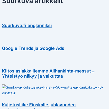
Suurkuva artikkelit
Suurkuva.fi englanniksi
Google Trends ja Google Ads
Kiitos asiakkaillemme Alihankinta-messut –
Yhteistyö näkyy ja vaikuttaa
Kuljetusliike Finskalle juhlavuoden