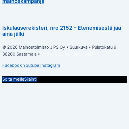
mainoskampanja
Iskulauserekisteri, nro 2152 – Etenemisestä jää
aina jälki
© 2026 Mainostoimisto JiPS Oy • Suurkuva • Puistokatu 9,
38200 Sastamala •
050 405 5540
•
jari@jips.fi
Facebook
Youtube
Instagram
Soita meille
Sijainti