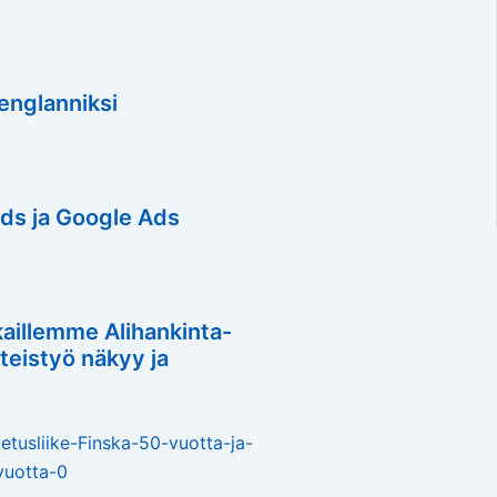
englanniksi
ds ja Google Ads
kaillemme Alihankinta-
teistyö näkyy ja