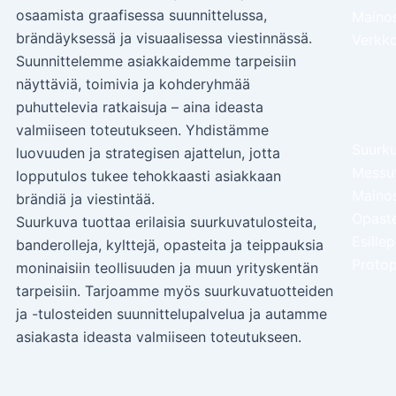
osaamista graafisessa suunnittelussa,
Mainos
brändäyksessä ja visuaalisessa viestinnässä.
Verkko
Suunnittelemme asiakkaidemme tarpeisiin
näyttäviä, toimivia ja kohderyhmää
puhuttelevia ratkaisuja – aina ideasta
valmiiseen toteutukseen. Yhdistämme
Suurku
luovuuden ja strategisen ajattelun, jotta
Messut
lopputulos tukee tehokkaasti asiakkaan
Maino
brändiä ja viestintää.
Opaste
Suurkuva tuottaa erilaisia suurkuvatulosteita,
Esille
banderolleja, kylttejä, opasteita ja teippauksia
Protop
moninaisiin teollisuuden ja muun yrityskentän
tarpeisiin. Tarjoamme myös suurkuvatuotteiden
ja -tulosteiden suunnittelupalvelua ja autamme
asiakasta ideasta valmiiseen toteutukseen.