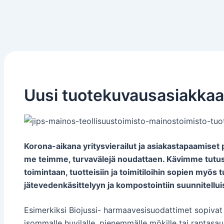
Siirry
sisältöön
Uusi tuotekuvausasiakka
Korona-aikana yritysvierailut ja asiakastapaamiset 
me teimme, turvavälejä noudattaen. Kävimme tutus
toimintaan, tuotteisiin ja toimitiloihin sopien myös
jätevedenkäsittelyyn ja kompostointiin suunnitelluis
Esimerkiksi Biojussi- harmaavesisuodattimet sopivat k
isommalle huvilalle, pienemmälle mökille tai rantasau