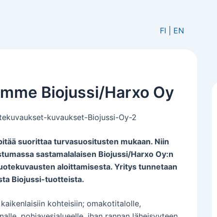
FI
|
EN
amme Biojussi/Harxo Oy
pitää suorittaa turvasuositusten mukaan. Niin
tumassa sastamalalaisen Biojussi/Harxo Oy:n
 tuotekuvausten aloittamisesta. Yritys tunnetaan
ta Biojussi-tuotteista.
aikenlaisiin kohteisiin; omakotitalolle,
nalle, pohjavesialueelle, ihan rannan läheisyyteen