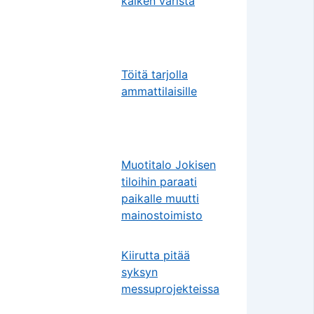
kaiken väristä
Töitä tarjolla
ammattilaisille
Muotitalo Jokisen
tiloihin paraati
paikalle muutti
mainostoimisto
Kiirutta pitää
syksyn
messuprojekteissa