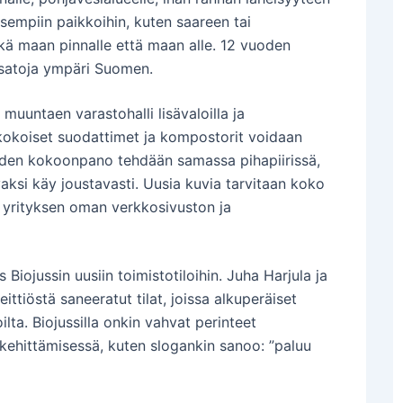
uisempiin paikkoihin, kuten saareen tai
ä maan pinnalle että maan alle. 12 vuoden
u satoja ympäri Suomen.
muuntaen varastohalli lisävaloilla ja
kokoiset suodattimet ja kompostorit voidaan
iden kokoonpano tehdään samassa pihapiirissä,
vaksi käy joustavasti. Uusia kuvia tarvitaan koko
in yrityksen oman verkkosivuston ja
jussin uusiin toimistotiloihin. Juha Harjula ja
ittiöstä saneeratut tilat, joissa alkuperäiset
lta. Biojussilla onkin vahvat perinteet
kehittämisessä, kuten slogankin sanoo: ”paluu