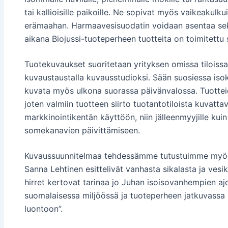
tai kallioisille paikoille. Ne sopivat myös vaikeakulk
erämaahan. Harmaavesisuodatin voidaan asentaa sek
aikana Biojussi-tuoteperheen tuotteita on toimitett
Tuotekuvaukset suoritetaan yrityksen omissa tiloissa 
kuvaustaustalla kuvausstudioksi. Sään suosiessa iso
kuvata myös ulkona suorassa päivänvalossa. Tuotte
joten valmiin tuotteen siirto tuotantotiloista kuvatta
markkinointikentän käyttöön, niin jälleenmyyjille ku
somekanavien päivittämiseen.
Kuvaussuunnitelmaa tehdessämme tutustuimme myös Bio
Sanna Lehtinen esittelivät vanhasta sikalasta ja vesike
hirret kertovat tarinaa jo Juhan isoisovanhempien ajoi
suomalaisessa miljöössä ja tuoteperheen jatkuvassa 
luontoon”.