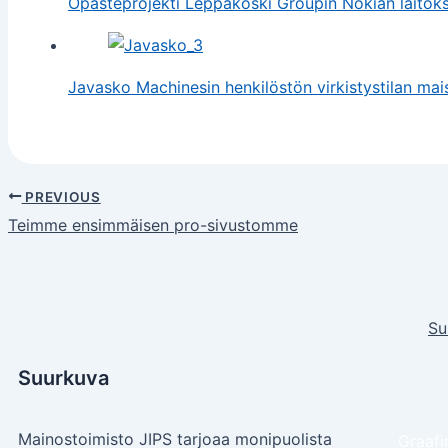
Opasteprojekti Leppäkoski Groupin Nokian laitoks
Javasko Machinesin henkilöstön virkistystilan mai
PREVIOUS
Teimme ensimmäisen pro-sivustomme
Su
Suurkuva
Mainostoimisto JIPS tarjoaa monipuolista
Graafi