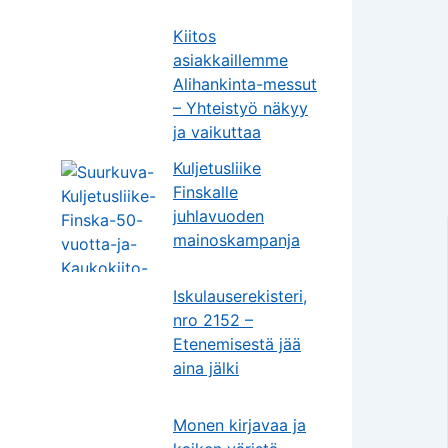
Kiitos
asiakkaillemme
Alihankinta-messut
– Yhteistyö näkyy
ja vaikuttaa
Kuljetusliike
Finskalle
juhlavuoden
mainoskampanja
Iskulauserekisteri,
nro 2152 –
Etenemisestä jää
aina jälki
Monen kirjavaa ja