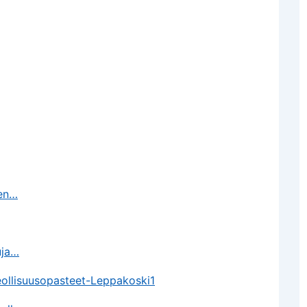
den…
uja…