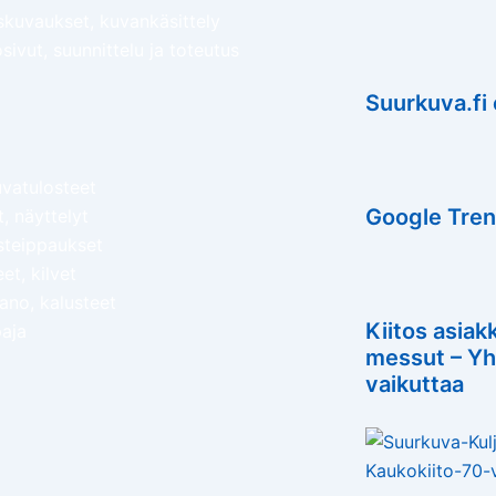
kuvaukset, kuvankäsittely
sivut, suunnittelu ja toteutus
Suurkuva.fi 
vatulosteet
Google Tren
, näyttelyt
steippaukset
et, kilvet
pano, kalusteet
Kiitos asiak
aja
messut – Yh
vaikuttaa