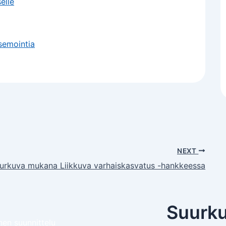
elle
semointia
NEXT
urkuva mukana Liikkuva varhaiskasvatus -hankkeessa
Suurku
nen suunnittelu