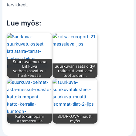
tarvikkeet.
Lue myös:
Suurkuva mukana
Liikkuva
Suurkuvan räätälöidyt
varhaiskasvatus -
ratkaisut vaativien
hankkeessa
tuotteiden…
Kattokumppani
SUURKUVA muutti
Astamessuilla
myös