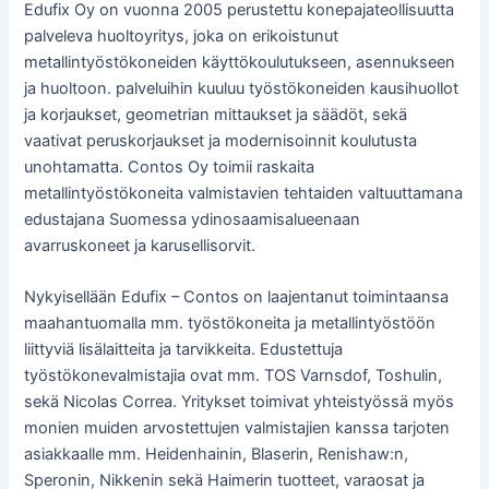
Edufix Oy on vuonna 2005 perustettu konepajateollisuutta
palveleva huoltoyritys, joka on erikoistunut
metallintyöstökoneiden käyttökoulutukseen, asennukseen
ja huoltoon. palveluihin kuuluu työstökoneiden kausihuollot
ja korjaukset, geometrian mittaukset ja säädöt, sekä
vaativat peruskorjaukset ja modernisoinnit koulutusta
unohtamatta. Contos Oy toimii raskaita
metallintyöstökoneita valmistavien tehtaiden valtuuttamana
edustajana Suomessa ydinosaamisalueenaan
avarruskoneet ja karusellisorvit.
Nykyisellään Edufix – Contos on laajentanut toimintaansa
maahantuomalla mm. työstökoneita ja metallintyöstöön
liittyviä lisälaitteita ja tarvikkeita. Edustettuja
työstökonevalmistajia ovat mm. TOS Varnsdof, Toshulin,
sekä Nicolas Correa. Yritykset toimivat yhteistyössä myös
monien muiden arvostettujen valmistajien kanssa tarjoten
asiakkaalle mm. Heidenhainin, Blaserin, Renishaw:n,
Speronin, Nikkenin sekä Haimerin tuotteet, varaosat ja