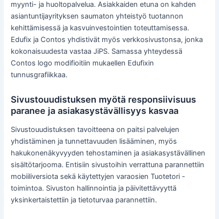
myynti- ja huoltopalvelua. Asiakkaiden etuna on kahden
asiantuntijayrityksen saumaton yhteistyö tuotannon
kehittämisessä ja kasvuinvestointien toteuttamisessa.
Edufix ja Contos yhdistivät myös verkkosivustonsa, jonka
kokonaisuudesta vastaa JiPS. Samassa yhteydessä
Contos logo modifioitiin mukaellen Edufixin
tunnusgrafiikkaa.
Sivustouudistuksen myötä responsiivisuus
paranee ja asiakasystävällisyys kasvaa
Sivustouudistuksen tavoitteena on paitsi palvelujen
yhdistäminen ja tunnettavuuden lisääminen, myös
hakukonenäkyvyyden tehostaminen ja asiakasystävällinen
sisältötarjooma. Entisiin sivustoihin verrattuna parannettiin
mobiiliversiota sekä käytettyjen varaosien Tuotetori -
toimintoa. Sivuston hallinnointia ja päivitettävyyttä
yksinkertaistettiin ja tietoturvaa parannettiin.