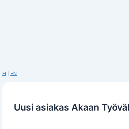
FI
|
EN
Uusi asiakas Akaan Työväl