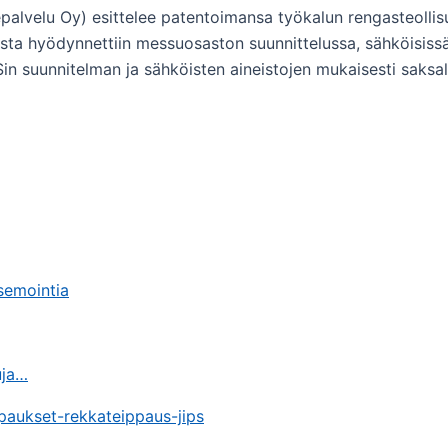
alvelu Oy) esittelee patentoimansa työkalun rengasteollisuu
sta hyödynnettiin messuosaston suunnittelussa, sähköisissä 
in suunnitelman ja sähköisten aineistojen mukaisesti saks
semointia
uja…