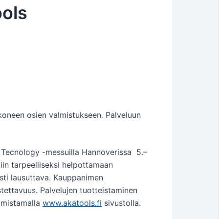
ools
 koneen osien valmistukseen. Palveluun
re Tecnology -messuilla Hannoverissa 5.–
iin tarpeelliseksi helpottamaan
asti lausuttava. Kauppanimen
stettavuus. Palvelujen tuotteistaminen
lmistamalla
www.akatools.fi
sivustolla.