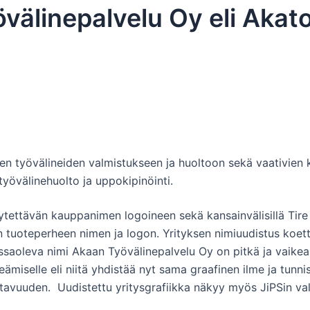
välinepalvelu Oy eli Akat
jen työvälineiden valmistukseen ja huoltoon sekä vaativien
työvälinehuolto ja uppokipinöinti.
käytettävän kauppanimen logoineen sekä kansainvälisillä Ti
n tuoteperheen nimen ja logon. Yrityksen nimiuudistus koett
massaoleva nimi Akaan Työvälinepalvelu Oy on pitkä ja vaike
ämiselle eli niitä yhdistää nyt sama graafinen ilme ja tunni
vuuden. Uudistettu yritysgrafiikka näkyy myös JiPSin va