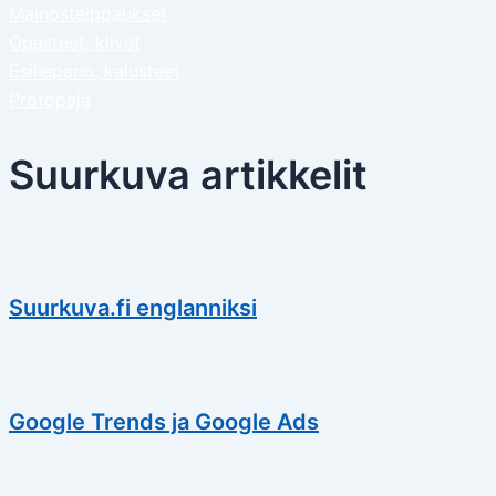
Mainosteippaukset
Opasteet, kilvet
Esillepano, kalusteet
Protopaja
Suurkuva artikkelit
Suurkuva.fi englanniksi
Google Trends ja Google Ads