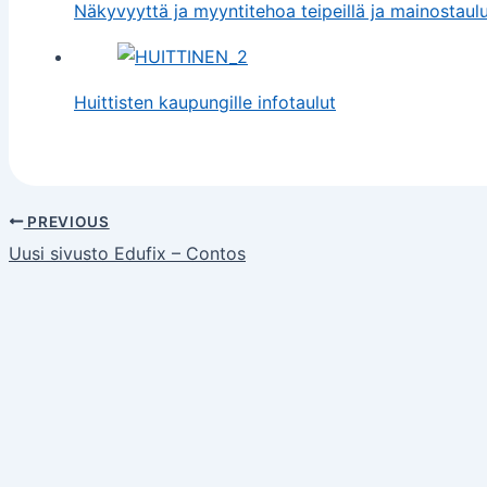
Näkyvyyttä ja myyntitehoa teipeillä ja mainostaulu
Huittisten kaupungille infotaulut
PREVIOUS
Uusi sivusto Edufix – Contos