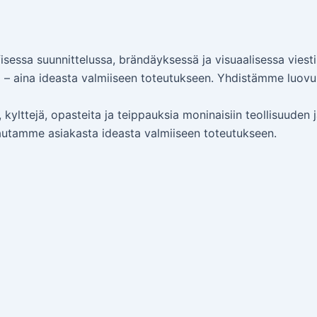
isessa suunnittelussa, brändäyksessä ja visuaalisessa vies
a – aina ideasta valmiiseen toteutukseen. Yhdistämme luovuu
a, kylttejä, opasteita ja teippauksia moninaisiin teollisuude
 autamme asiakasta ideasta valmiiseen toteutukseen.