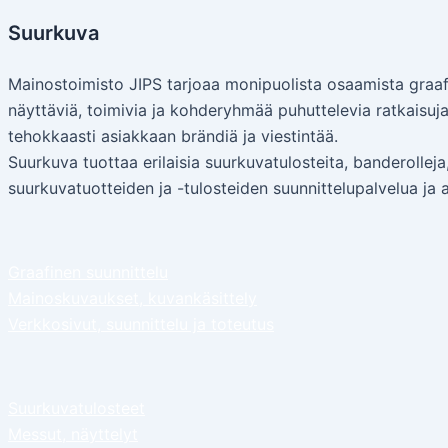
Suurkuva
Mainostoimisto JIPS tarjoaa monipuolista osaamista graaf
näyttäviä, toimivia ja kohderyhmää puhuttelevia ratkaisuj
tehokkaasti asiakkaan brändiä ja viestintää.
Suurkuva tuottaa erilaisia suurkuvatulosteita, banderollej
suurkuvatuotteiden ja -tulosteiden suunnittelupalvelua ja
Graafinen suunnittelu
Mainoskuvaukset, kuvankäsittely
Verkkosivut, suunnittelu ja toteutus
Suurkuvatulosteet
Messut, näyttelyt