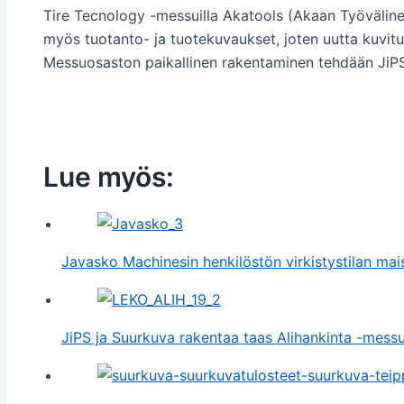
Tire Tecnology -messuilla Akatools (Akaan Työvälinep
myös tuotanto- ja tuotekuvaukset, joten uutta kuvitu
Messuosaston paikallinen rakentaminen tehdään JiPS
Lue myös:
Javasko Machinesin henkilöstön virkistystilan mai
JiPS ja Suurkuva rakentaa taas Alihankinta -mess