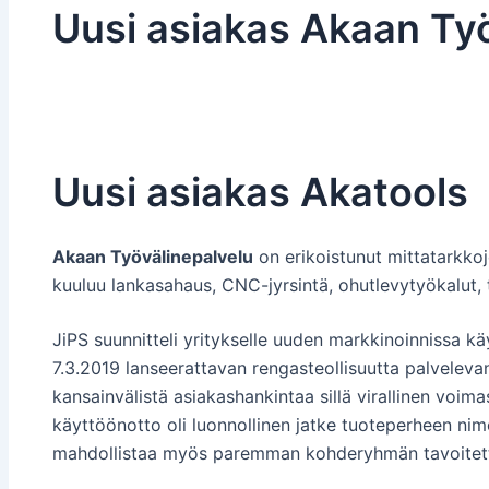
Uusi asiakas Akaan Työ
Uusi asiakas Akatools
Akaan Työvälinepalvelu
on erikoistunut mittatarkko
kuuluu lankasahaus, CNC-jyrsintä, ohutlevytyökalut, 
JiPS suunnitteli yritykselle uuden markkinoinnissa 
7.3.2019 lanseerattavan rengasteollisuutta palveleva
kansainvälistä asiakashankintaa sillä virallinen voi
käyttöönotto oli luonnollinen jatke tuoteperheen nime
mahdollistaa myös paremman kohderyhmän tavoitetta