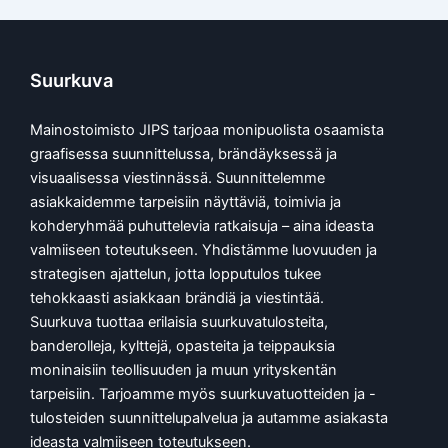
Suurkuva
Mainostoimisto JIPS tarjoaa monipuolista osaamista
graafisessa suunnittelussa, brändäyksessä ja
visuaalisessa viestinnässä. Suunnittelemme
asiakkaidemme tarpeisiin näyttäviä, toimivia ja
kohderyhmää puhuttelevia ratkaisuja – aina ideasta
valmiiseen toteutukseen. Yhdistämme luovuuden ja
strategisen ajattelun, jotta lopputulos tukee
tehokkaasti asiakkaan brändiä ja viestintää.
Suurkuva tuottaa erilaisia suurkuvatulosteita,
banderolleja, kylttejä, opasteita ja teippauksia
moninaisiin teollisuuden ja muun yrityskentän
tarpeisiin. Tarjoamme myös suurkuvatuotteiden ja -
tulosteiden suunnittelupalvelua ja autamme asiakasta
ideasta valmiiseen toteutukseen.