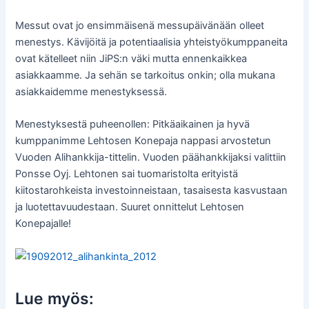
Messut ovat jo ensimmäisenä messupäivänään olleet
menestys. Kävijöitä ja potentiaalisia yhteistyökumppaneita
ovat kätelleet niin JiPS:n väki mutta ennenkaikkea
asiakkaamme. Ja sehän se tarkoitus onkin; olla mukana
asiakkaidemme menestyksessä.
Menestyksestä puheenollen: Pitkäaikainen ja hyvä
kumppanimme Lehtosen Konepaja nappasi arvostetun
Vuoden Alihankkija-tittelin. Vuoden päähankkijaksi valittiin
Ponsse Oyj. Lehtonen sai tuomaristolta erityistä
kiitostarohkeista investoinneistaan, tasaisesta kasvustaan
ja luotettavuudestaan. Suuret onnittelut Lehtosen
Konepajalle!
Lue myös: