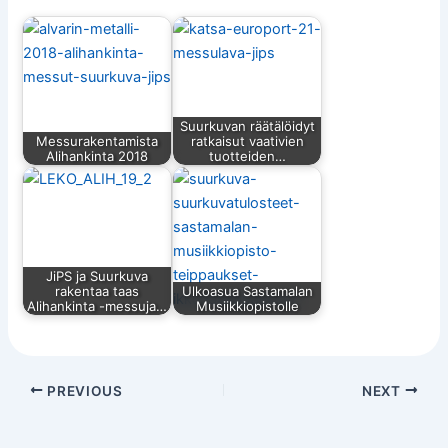
Suurkuvan räätälöidyt
Messurakentamista
ratkaisut vaativien
Alihankinta 2018
tuotteiden…
JiPS ja Suurkuva
rakentaa taas
Ulkoasua Sastamalan
Alihankinta -messuja…
Musiikkiopistolle
PREVIOUS
NEXT