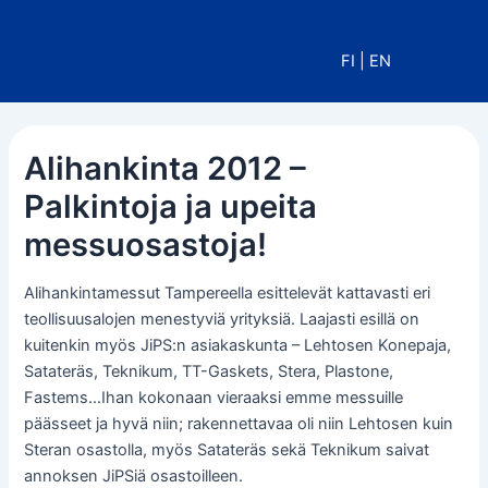
Siirry
sisältöön
FI
|
EN
Alihankinta 2012 –
Palkintoja ja upeita
messuosastoja!
Alihankintamessut Tampereella esittelevät kattavasti eri
teollisuusalojen menestyviä yrityksiä. Laajasti esillä on
kuitenkin myös JiPS:n asiakaskunta – Lehtosen Konepaja,
Satateräs, Teknikum, TT-Gaskets, Stera, Plastone,
Fastems…Ihan kokonaan vieraaksi emme messuille
päässeet ja hyvä niin; rakennettavaa oli niin Lehtosen kuin
Steran osastolla, myös Satateräs sekä Teknikum saivat
annoksen JiPSiä osastoilleen.