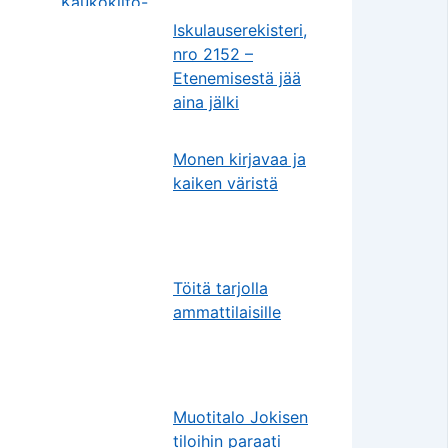
Iskulauserekisteri,
nro 2152 –
Etenemisestä jää
aina jälki
Monen kirjavaa ja
kaiken väristä
Töitä tarjolla
ammattilaisille
Muotitalo Jokisen
tiloihin paraati