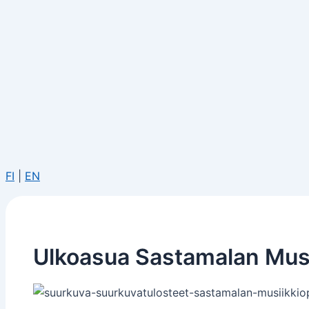
FI
|
EN
Ulkoasua Sastamalan Musi