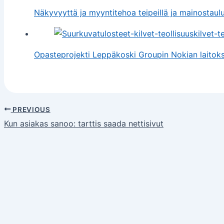
Näkyvyyttä ja myyntitehoa teipeillä ja mainostaulu
Opasteprojekti Leppäkoski Groupin Nokian laitoks
PREVIOUS
Kun asiakas sanoo: tarttis saada nettisivut