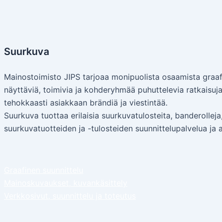
Suurkuva
Mainostoimisto JIPS tarjoaa monipuolista osaamista graaf
näyttäviä, toimivia ja kohderyhmää puhuttelevia ratkaisuj
tehokkaasti asiakkaan brändiä ja viestintää.
Suurkuva tuottaa erilaisia suurkuvatulosteita, banderollej
suurkuvatuotteiden ja -tulosteiden suunnittelupalvelua ja
Graafinen suunnittelu
Mainoskuvaukset, kuvankäsittely
Verkkosivut, suunnittelu ja toteutus