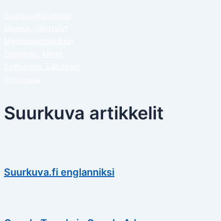
Suurkuvatulosteet
Messut, näyttelyt
Mainosteippaukset
Opasteet, kilvet
Esillepano, kalusteet
Protopaja
Suurkuva artikkelit
Suurkuva.fi englanniksi