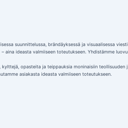
isessa suunnittelussa, brändäyksessä ja visuaalisessa vies
a – aina ideasta valmiiseen toteutukseen. Yhdistämme luovuu
a, kylttejä, opasteita ja teippauksia moninaisiin teollisuude
 autamme asiakasta ideasta valmiiseen toteutukseen.