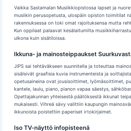
Vaikka Sastamalan Musiikkiopistossa lapset ja nuoret
musiikin perusopetusta, ulospäin opiston toimitilat 
rakennuksessa on toki omat rajoituksensa mutta rehto
Kun oppilaat palaavat kesälaitumilta musiikkiharrastu
ulkona kuin sisätiloissa.
Ikkuna- ja mainosteippaukset Suurkuvast
JiPS sai tehtäväkseen suunnitella ja toteuttaa main
sisälsivät graafisia kuvia instrumenteista ja soittajis
opetusaineina ovat jousisoittimet, lyömäsoittimet, p
kantele, laulu, piano, pianon vapaa säestys, sähköbas
Opettajakunnan yhteisestä päätöksestä ikkunat teipatt
mukaisesti. Vihreä sävy valittiin kaupungin mainosvär
ikkunoista poistettiin paperiset irtokirjaimet.
Iso TV-näyttö infopisteenä