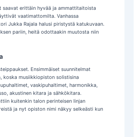
 saavat erittäin hyvää ja ammattitaitoista
näyttivät vaatimattomilta. Vanhassa
ri Jukka Rajala halusi piristystä katukuvaan.
ksen pariin, heitä odottaakin muutosta niin
a
osteippaukset. Ensimmäiset suunnitelmat
ta, koska musiikkiopiston solistisina
uupuhaltimet, vaskipuhaltimet, harmonikka,
so, akustinen kitara ja sähkökitara.
iin kuitenkin talon perinteisen linjan
eistä ja nyt opiston nimi näkyy selkeästi kun