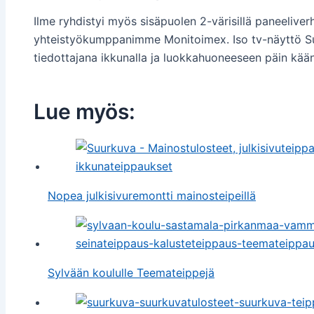
Ilme ryhdistyi myös sisäpuolen 2-värisillä paneeliverho
yhteistyökumppanimme Monitoimex. Iso tv-näyttö Suu
tiedottajana ikkunalla ja luokkahuoneeseen päin kä
Lue myös:
Nopea julkisivuremontti mainosteipeillä
Sylvään koululle Teemateippejä