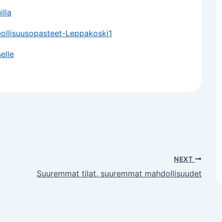
illa
elle
NEXT
Suuremmat tilat, suuremmat mahdollisuudet