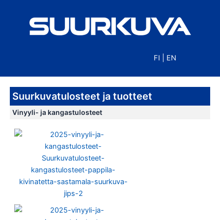
Siirry
sisältöön
FI
|
EN
Suurkuvatulosteet ja tuotteet
Vinyyli- ja kangastulosteet