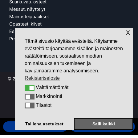
Suurkuvatulosteet
Messut, näyttelyt
Mainosteippaukset
Opasteet, kilvet
x
Esillepano, kalusteet
Protopaja
Tämä sivusto käyttää evästeitä. Käytämme
evästeitä tarjoamamme sisällön ja mainosten
räätälöimiseen, sosiaalisen median
ominaisuuksien tukemiseen ja
kävijämäärämme analysoimiseen.
Rekisteriseloste
© 2026 Mainostoimisto JiPS Oy • Suurkuva • Puistokatu 9,
38200 Sastamala •
050 405 5540
•
jari@jips.fi
Välttämättömät
Välttämättömät
Markkinointi
Markkinointi
F
Y
I
Tilastot
a
o
n
Tilastot
c
u
s
e
t
t
b
u
a
Talllena asetukset
Salli kaikki
SOITA MEILLE
SIJAINTI
o
b
g
o
e
r