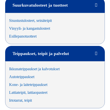
Suurkuvatulosteet ja tuotteet
Sisustustulosteet, seinäteipit
Vinyyli- ja kangastulosteet
Esillepanotuotteet
Teippaukset, teipit ja palvelut
Ikkunateippaukset ja kalvotukset
Autoteippaukset
Kone- ja laiteteippaukset
Lattiateipit, lattiaopasteet
Irtotarrat, teipit