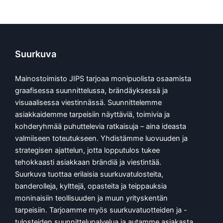
Suurkuva
Mainostoimisto JIPS tarjoaa monipuolista osaamista
graafisessa suunnittelussa, brändäyksessä ja
visuaalisessa viestinnässä. Suunnittelemme
asiakkaidemme tarpeisiin näyttäviä, toimivia ja
kohderyhmää puhuttelevia ratkaisuja – aina ideasta
valmiiseen toteutukseen. Yhdistämme luovuuden ja
strategisen ajattelun, jotta lopputulos tukee
tehokkaasti asiakkaan brändiä ja viestintää.
Suurkuva tuottaa erilaisia suurkuvatulosteita,
banderolleja, kylttejä, opasteita ja teippauksia
moninaisiin teollisuuden ja muun yrityskentän
tarpeisiin. Tarjoamme myös suurkuvatuotteiden ja -
tulosteiden suunnittelupalvelua ja autamme asiakasta