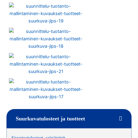
Suurkuvatulosteet ja tuotteet
Sisustustulosteet, seinäteipit