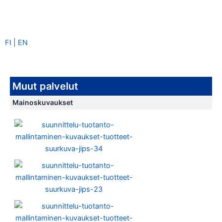
Siirry
sisältöön
FI
|
EN
Muut palvelut
Mainoskuvaukset