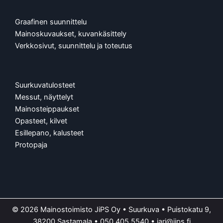
Graafinen suunnittelu
Mainoskuvaukset, kuvankäsittely
Verkkosivut, suunnittelu ja toteutus
Suurkuvatulosteet
Messut, näyttelyt
Mainosteippaukset
Opasteet, kilvet
Esillepano, kalusteet
Protopaja
© 2026 Mainostoimisto JiPS Oy • Suurkuva • Puistokatu 9,
38200 Sastamala •
050 405 5540
•
jari@jips.fi