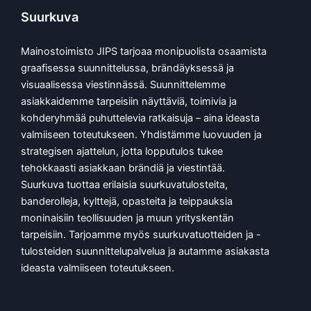
Suurkuva
Mainostoimisto JIPS tarjoaa monipuolista osaamista
graafisessa suunnittelussa, brändäyksessä ja
visuaalisessa viestinnässä. Suunnittelemme
asiakkaidemme tarpeisiin näyttäviä, toimivia ja
kohderyhmää puhuttelevia ratkaisuja – aina ideasta
valmiiseen toteutukseen. Yhdistämme luovuuden ja
strategisen ajattelun, jotta lopputulos tukee
tehokkaasti asiakkaan brändiä ja viestintää.
Suurkuva tuottaa erilaisia suurkuvatulosteita,
banderolleja, kylttejä, opasteita ja teippauksia
moninaisiin teollisuuden ja muun yrityskentän
tarpeisiin. Tarjoamme myös suurkuvatuotteiden ja -
tulosteiden suunnittelupalvelua ja autamme asiakasta
ideasta valmiiseen toteutukseen.