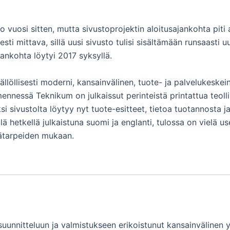
 jo vuosi sitten, mutta sivustoprojektin aloitusajankohta pit
sesti mittava, sillä uusi sivusto tulisi sisältämään runsaasti u
jankohta löytyi 2017 syksyllä.
isällöllisesti moderni, kansainvälinen, tuote- ja palvelukeskei
mennessä Teknikum on julkaissut perinteistä printattua teoll
si sivustolta löytyy nyt tuote-esitteet, tietoa tuotannosta 
llä hetkellä julkaistuna suomi ja englanti, tulossa on vielä 
sätarpeiden mukaan.
uunnitteluun ja valmistukseen erikoistunut kansainvälinen y