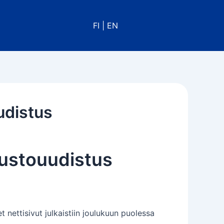
FI
|
EN
udistus
vustouudistus
 nettisivut julkaistiin joulukuun puolessa