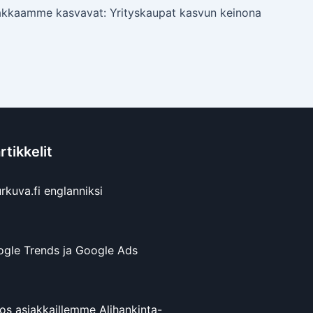
akkaamme kasvavat: Yrityskaupat kasvun keinona
tikkelit
rkuva.fi englanniksi
gle Trends ja Google Ads
tos asiakkaillemme Alihankinta-