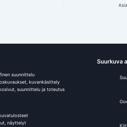
Asi
Suurkuva ar
finen suunnittelu
Suu
oskuvaukset, kuvankäsittely
osivut, suunnittelu ja toteutus
Goo
kuvatulosteet
ut, näyttelyt
Kii