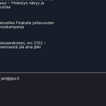
sut – Yhteistyö näkyy ja
kuttaa
jetusliike Finskalle juhlavuoden
inoskampanja
ulauserekisteri, nro 2152 –
nemisestä jää aina jälki
•
jari@jips.fi