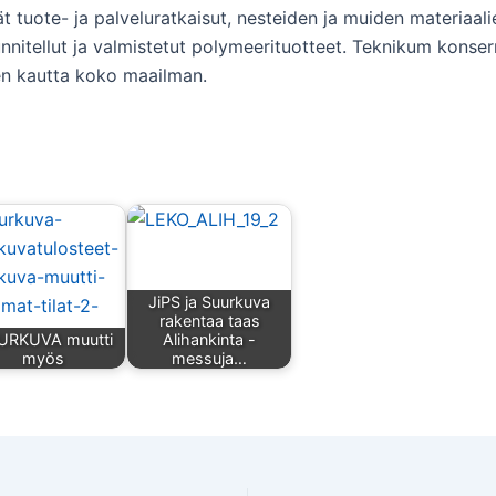
t tuote- ja palveluratkaisut, nesteiden ja muiden materiaalien
nnitellut ja valmistetut polymeerituotteet. Teknikum kons
jien kautta koko maailman.
JiPS ja Suurkuva
rakentaa taas
URKUVA muutti
Alihankinta -
myös
messuja…