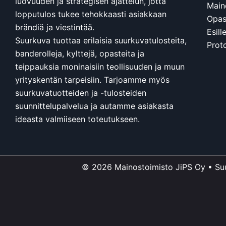
luovuuden ja strategisen ajattelun, jotta
Main
lopputulos tukee tehokkaasti asiakkaan
Opast
brändiä ja viestintää.
Esill
Suurkuva tuottaa erilaisia suurkuvatulosteita,
Prot
banderolleja, kylttejä, opasteita ja
teippauksia moninaisiin teollisuuden ja muun
yrityskentän tarpeisiin. Tarjoamme myös
suurkuvatuotteiden ja -tulosteiden
suunnittelupalvelua ja autamme asiakasta
ideasta valmiiseen toteutukseen.
© 2026 Mainostoimisto JiPS Oy • Su