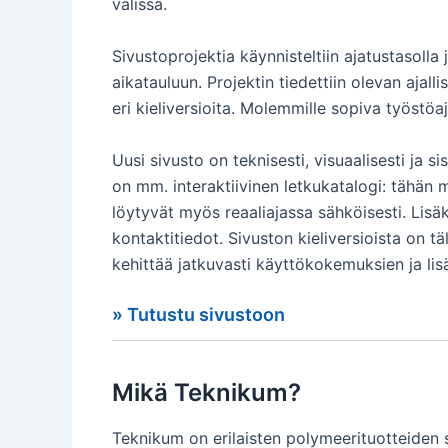
välissä.
Sivustoprojektia käynnisteltiin ajatustasolla
aikatauluun. Projektin tiedettiin olevan ajalli
eri kieliversioita. Molemmille sopiva työstöa
Uusi sivusto on teknisesti, visuaalisesti ja s
on mm. interaktiivinen letkukatalogi: tähän 
löytyvät myös reaaliajassa sähköisesti. Lisäk
kontaktitiedot. Sivuston kieliversioista on tä
kehittää jatkuvasti käyttökokemuksien ja li
» Tutustu sivustoon
Mikä Teknikum?
Teknikum on erilaisten polymeerituotteiden s