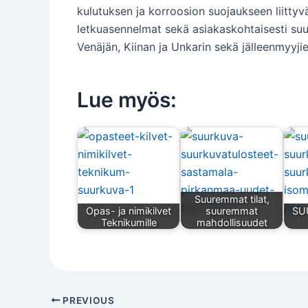
kulutuksen ja korroosion suojaukseen liittyvä
letkuasennelmat sekä asiakaskohtaisesti suu
Venäjän, Kiinan ja Unkarin sekä jälleenmyy
Lue myös:
Suuremmat tilat,
Opas- ja nimikilvet
suuremmat
SU
Teknikumille
mahdollisuudet
PREVIOUS