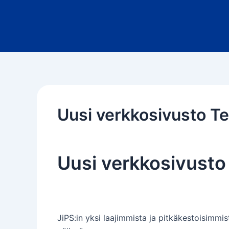
Siirry
sisältöön
Uusi verkkosivusto Te
Uusi verkkosivusto
JiPS:in yksi laajimmista ja pitkäkestoisimmi