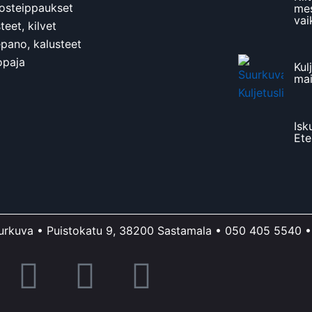
osteippaukset
mes
vai
eet, kilvet
epano, kalusteet
opaja
Kul
ma
Isk
Ete
urkuva • Puistokatu 9, 38200 Sastamala •
050 405 5540
F
Y
I
a
o
n