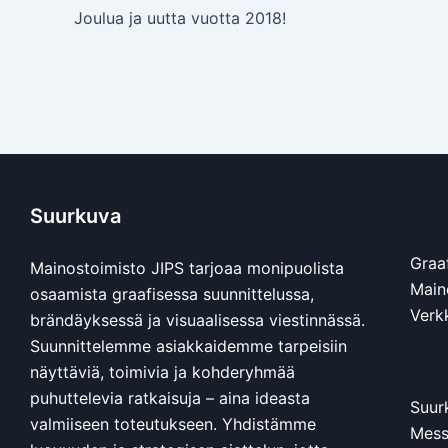
Joulua ja uutta vuotta 2018!
Suurkuva
Graa
Mainostoimisto JIPS tarjoaa monipuolista
Main
osaamista graafisessa suunnittelussa,
Verkk
brändäyksessä ja visuaalisessa viestinnässä.
Suunnittelemme asiakkaidemme tarpeisiin
näyttäviä, toimivia ja kohderyhmää
puhuttelevia ratkaisuja – aina ideasta
Suur
valmiiseen toteutukseen. Yhdistämme
Mess