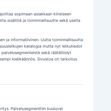
i ajoittaa sopimaan asiakkaan kiireiseen
utta sisältöä ja toiminnallisuutta sekä useita
nen ja informatiivinen. Uutta toiminnallisuutta
isuusletkujen katalogia mutta nyt letkutiedot
ja palvelusegmenteistä sekä räätälöidyt
useampi kielikäännös. Sivustoa on tarkoitus
ritys. Palvelusegmenttiin kuuluvat