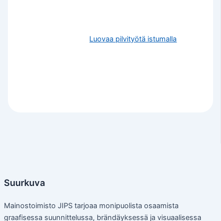
Luovaa pilvityötä istumalla
Suurkuva
Mainostoimisto JIPS tarjoaa monipuolista osaamista
graafisessa suunnittelussa, brändäyksessä ja visuaalisessa