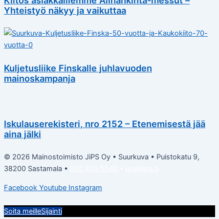
Kiitos asiakkaillemme Alihankinta-messut –
Yhteistyö näkyy ja vaikuttaa
Kuljetusliike Finskalle juhlavuoden
mainoskampanja
Iskulauserekisteri, nro 2152 – Etenemisestä jää
aina jälki
© 2026 Mainostoimisto JiPS Oy • Suurkuva • Puistokatu 9,
38200 Sastamala •
050 405 5540
•
jari@jips.fi
Facebook
Youtube
Instagram
Soita meille
Sijainti