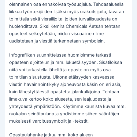
olennainen osa ennakoivaa työsuojelua. Tehdasalueella
liikkuu työntekijöiden lisäksi myös urakoitsijoita, tavaran
toimittajia sekä vierailijoita, joiden turvallisuudesta on
huolehdittava. Siksi Kemira Chemicals Äetsän tehtaan
opasteet selkeytetään, niiden visuaalinen ilme
uudistetaan ja viestiä tarkennetaan symbolein.
Infografiikan suunnittelussa huomioimme tarkasti
opasteen sijoittelun ja mm. lukuetäisyyden. Sisätiloissa
niitä voi tarkastella läheltä ja opaste on myös osa
toimitilan sisustusta. Ulkona etäisyyden kasvaessa
viestin havainnointikyky ajoneuvosta käsin on eri asia,
kuin lähestyttäessä opastetta jalankulkijoina. Tehtaan
ilmakuva kertoo koko alueesta, sen laajuudesta ja
yhteydestä ympäristöön. Käytimme kaunista kuvaa mm.
ruokalan seinätauluna ja yhdistimme siihen sääntöjen
mukaisesti varoitussymbolit ja -tekstit.
Opastauluhanke jatkuu mm. koko alueen