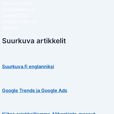
Messut, näyttelyt
Mainosteippaukset
Opasteet, kilvet
Esillepano, kalusteet
Protopaja
Suurkuva artikkelit
Suurkuva.fi englanniksi
Google Trends ja Google Ads