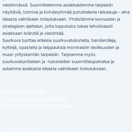
viestinnässä. Suunnittelemme asiakkaidemme tarpeisiin
näyttäviä, toimivia ja kohderyhmää puhuttelevia ratkaisuja – aina
ideasta valmiiseen toteutukseen. Yhdistämme luovuuden ja
strategisen ajattelun, jotta lopputulos tukee tehokkaasti
asiakkaan brändiä ja viestintää.
Suurkuva tuottaa erilaisia suurkuvatulosteita, banderolleja,
kylttejä, opasteita ja teippauksia moninaisiin teollisuuden ja
muun yrityskentän tarpeisiin. Tarjoamme myös
suurkuvatuotteiden ja -tulosteiden suunnittelupalvelua ja
autamme asiakasta ideasta valmiiseen toteutukseen.
Graafinen suunnittelu
Mainoskuvaukset, kuvankäsittely
Verkkosivut, suunnittelu ja toteutus
Suurkuvatulosteet