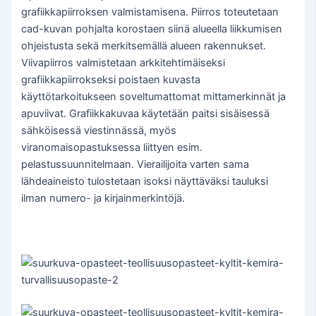
grafiikkapiirroksen valmistamisena. Piirros toteutetaan
cad-kuvan pohjalta korostaen siinä alueella liikkumisen
ohjeistusta sekä merkitsemällä alueen rakennukset.
Viivapiirros valmistetaan arkkitehtimäiseksi
grafiikkapiirrokseksi poistaen kuvasta
käyttötarkoitukseen soveltumattomat mittamerkinnät ja
apuviivat. Grafiikkakuvaa käytetään paitsi sisäisessä
sähköisessä viestinnässä, myös
viranomaisopastuksessa liittyen esim.
pelastussuunnitelmaan. Vierailijoita varten sama
lähdeaineisto tulostetaan isoksi näyttäväksi tauluksi
ilman numero- ja kirjainmerkintöjä.