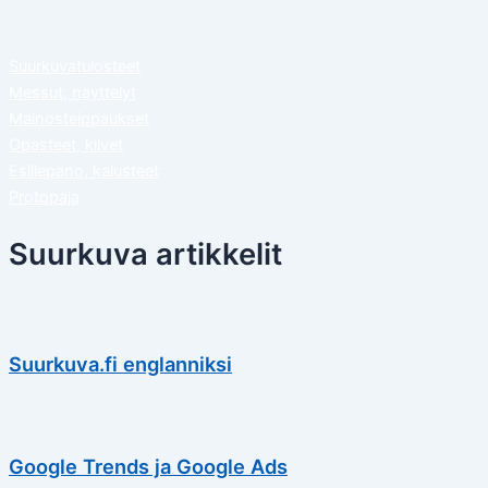
Suurkuvatulosteet
Messut, näyttelyt
Mainosteippaukset
Opasteet, kilvet
Esillepano, kalusteet
Protopaja
Suurkuva artikkelit
Suurkuva.fi englanniksi
Google Trends ja Google Ads