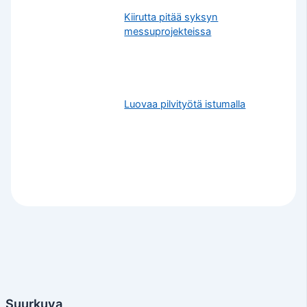
Kiirutta pitää syksyn
messuprojekteissa
Luovaa pilvityötä istumalla
Suurkuva