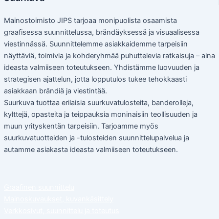
Mainostoimisto JIPS tarjoaa monipuolista osaamista
graafisessa suunnittelussa, brändäyksessä ja visuaalisessa
viestinnässä. Suunnittelemme asiakkaidemme tarpeisiin
näyttäviä, toimivia ja kohderyhmää puhuttelevia ratkaisuja – aina
ideasta valmiiseen toteutukseen. Yhdistämme luovuuden ja
strategisen ajattelun, jotta lopputulos tukee tehokkaasti
asiakkaan brändiä ja viestintää.
Suurkuva tuottaa erilaisia suurkuvatulosteita, banderolleja,
kylttejä, opasteita ja teippauksia moninaisiin teollisuuden ja
muun yrityskentän tarpeisiin. Tarjoamme myös
suurkuvatuotteiden ja -tulosteiden suunnittelupalvelua ja
autamme asiakasta ideasta valmiiseen toteutukseen.
Graafinen suunnittelu
Mainoskuvaukset, kuvankäsittely
Verkkosivut, suunnittelu ja toteutus