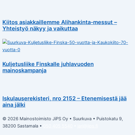
Kiitos asiakkaillemme Alihankinta-messut –
Yhteistyö näkyy ja vaikuttaa
Kuljetusliike Finskalle juhlavuoden
mainoskampanja
Iskulauserekisteri, nro 2152 – Etenemisestä jää
aina jälki
© 2026 Mainostoimisto JiPS Oy • Suurkuva • Puistokatu 9,
38200 Sastamala •
050 405 5540
•
jari@jips.fi