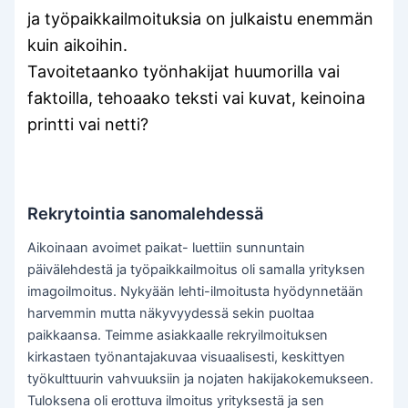
ja työpaikkailmoituksia on julkaistu enemmän
kuin aikoihin.
Tavoitetaanko työnhakijat huumorilla vai
faktoilla, tehoaako teksti vai kuvat, keinoina
printti vai netti?
Rekrytointia sanomalehdessä
Aikoinaan avoimet paikat- luettiin sunnuntain
päivälehdestä ja työpaikkailmoitus oli samalla yrityksen
imagoilmoitus. Nykyään lehti-ilmoitusta hyödynnetään
harvemmin mutta näkyvyydessä sekin puoltaa
paikkaansa. Teimme asiakkaalle rekryilmoituksen
kirkastaen työnantajakuvaa visuaalisesti, keskittyen
työkulttuurin vahvuuksiin ja nojaten hakijakokemukseen.
Tuloksena oli erottuva ilmoitus yrityksestä ja sen