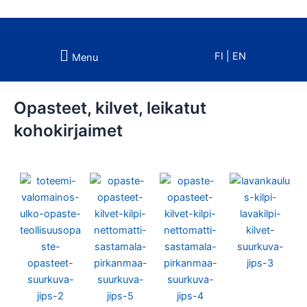
Siirry
sisältöön
FI
|
EN
Menu
Opasteet, kilvet, leikatut
kohokirjaimet