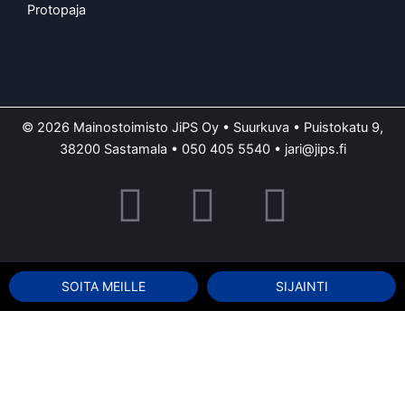
Protopaja
© 2026 Mainostoimisto JiPS Oy • Suurkuva • Puistokatu 9,
38200 Sastamala •
050 405 5540
•
jari@jips.fi
F
Y
I
a
o
n
c
u
s
SOITA MEILLE
SIJAINTI
e
t
t
Tämä sivusto käyttää evästeitä. Käytämme evästeitä tarjoamamme
b
u
a
sisällön ja mainosten räätälöimiseen, sosiaalisen median