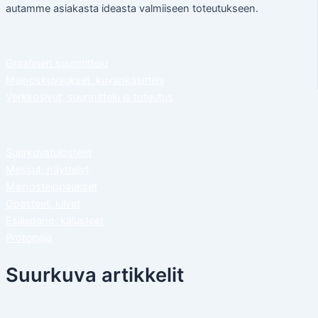
autamme asiakasta ideasta valmiiseen toteutukseen.
Graafinen suunnittelu
Mainoskuvaukset, kuvankäsittely
Verkkosivut, suunnittelu ja toteutus
Suurkuvatulosteet
Messut, näyttelyt
Mainosteippaukset
Opasteet, kilvet
Esillepano, kalusteet
Protopaja
Suurkuva artikkelit