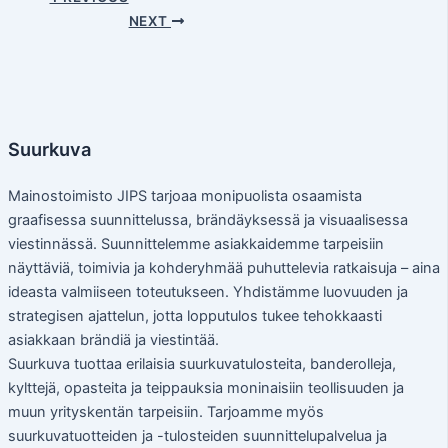
NEXT
Suurkuva
Mainostoimisto JIPS tarjoaa monipuolista osaamista
graafisessa suunnittelussa, brändäyksessä ja visuaalisessa
viestinnässä. Suunnittelemme asiakkaidemme tarpeisiin
näyttäviä, toimivia ja kohderyhmää puhuttelevia ratkaisuja – aina
ideasta valmiiseen toteutukseen. Yhdistämme luovuuden ja
strategisen ajattelun, jotta lopputulos tukee tehokkaasti
asiakkaan brändiä ja viestintää.
Suurkuva tuottaa erilaisia suurkuvatulosteita, banderolleja,
kylttejä, opasteita ja teippauksia moninaisiin teollisuuden ja
muun yrityskentän tarpeisiin. Tarjoamme myös
suurkuvatuotteiden ja -tulosteiden suunnittelupalvelua ja