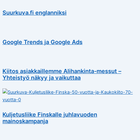
Suurkuva.fi englanniksi
Google Trends ja Google Ads
Kiitos asiakkaillemme Alihankinta-messut –
Yhteistyö näkyy ja vaikuttaa
Kuljetusliike Finskalle juhlavuoden
mainoskampanja