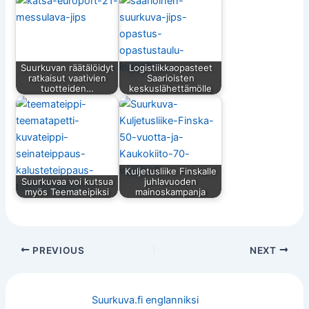
Suurkuvan räätälöidyt
Logistiikkaopasteet
ratkaisut vaativien
Saarioisten
tuotteiden…
keskuslähettämölle
Kuljetusliike Finskalle
Suurkuvaa voi kutsua
juhlavuoden
myös Teemateipiksi
mainoskampanja
PREVIOUS
NEXT
Suurkuva.fi englanniksi