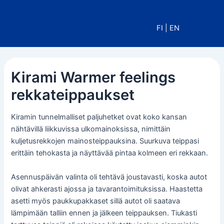
Siirry
sisältöön
FI
|
EN
Kirami Warmer feelings
rekkateippaukset
Kiramin tunnelmalliset paljuhetket ovat koko kansan
nähtävillä liikkuvissa ulkomainoksissa, nimittäin
kuljetusrekkojen mainosteippauksina. Suurkuva teippasi
erittäin tehokasta ja näyttävää pintaa kolmeen eri rekkaan.
Asennuspäivän valinta oli tehtävä joustavasti, koska autot
olivat ahkerasti ajossa ja tavarantoimituksissa. Haastetta
asetti myös paukkupakkaset sillä autot oli saatava
lämpimään talliin ennen ja jälkeen teippauksen. Tiukasti