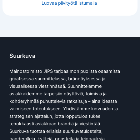
Luovaa pilvityötä istumalla
Suurkuva
Mainostoimisto JIPS tarjoaa monipuolista osaamista
graafisessa suunnittelussa, brändäyksessä ja
visuaalisessa viestinnässä. Suunnittelemme
asiakkaidemme tarpeisiin näyttäviä, toimivia ja
kohderyhmää puhuttelevia ratkaisuja – aina ideasta
valmiiseen toteutukseen. Yhdistämme luovuuden ja
strategisen ajattelun, jotta lopputulos tukee
tehokkaasti asiakkaan brändiä ja viestintää.
Suurkuva tuottaa erilaisia suurkuvatulosteita,
banderolleja, kylttejä, opasteita ja teippauksia