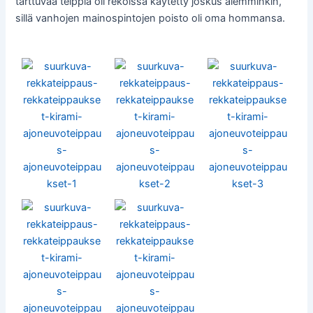
tarttuvaa teippiä oli rekoissa käytetty joskus aiemminkin,
sillä vanhojen mainospintojen poisto oli oma hommansa.