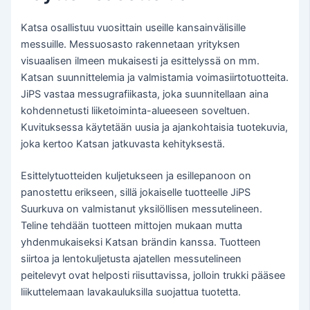
Katsa osallistuu vuosittain useille kansainvälisille
messuille. Messuosasto rakennetaan yrityksen
visuaalisen ilmeen mukaisesti ja esittelyssä on mm.
Katsan suunnittelemia ja valmistamia voimasiirtotuotteita.
JiPS vastaa messugrafiikasta, joka suunnitellaan aina
kohdennetusti liiketoiminta-alueeseen soveltuen.
Kuvituksessa käytetään uusia ja ajankohtaisia tuotekuvia,
joka kertoo Katsan jatkuvasta kehityksestä.
Esittelytuotteiden kuljetukseen ja esillepanoon on
panostettu erikseen, sillä jokaiselle tuotteelle JiPS
Suurkuva on valmistanut yksilöllisen messutelineen.
Teline tehdään tuotteen mittojen mukaan mutta
yhdenmukaiseksi Katsan brändin kanssa. Tuotteen
siirtoa ja lentokuljetusta ajatellen messutelineen
peitelevyt ovat helposti riisuttavissa, jolloin trukki pääsee
liikuttelemaan lavakauluksilla suojattua tuotetta.