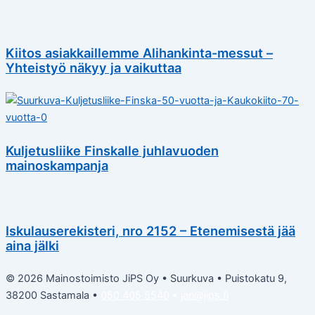
Kiitos asiakkaillemme Alihankinta-messut –
Yhteistyö näkyy ja vaikuttaa
Kuljetusliike Finskalle juhlavuoden
mainoskampanja
Iskulauserekisteri, nro 2152 – Etenemisestä jää
aina jälki
© 2026 Mainostoimisto JiPS Oy • Suurkuva • Puistokatu 9,
38200 Sastamala •
050 405 5540
•
jari@jips.fi