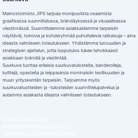
Mainostoimisto JIPS tarjoaa monipuolista osaamista
graafisessa suunnittelussa, brändäyksessä ja visuaalisessa
viestinnässä. Suunnittelemme asiakkaidemme tarpeisiin
näyttäviä, toimivia ja kohderyhmää puhuttelevia ratkaisuja – aina
ideasta valmiiseen toteutukseen. Yhdistämme luovuuden ja
strategisen ajattelun, jotta lopputulos tukee tehokkaasti
asiakkaan brändiä ja viestintää.
Suurkuva tuottaa erilaisia suurkuvatulosteita, banderolleja,
kylttejä, opasteita ja teippauksia moninaisiin teollisuuden ja
muun yrityskentän tarpeisiin. Tarjoamme myös
suurkuvatuotteiden ja -tulosteiden suunnittelupalvelua ja
autamme asiakasta ideasta valmiiseen toteutukseen.
Graafinen suunnittelu
Mainoskuvaukset, kuvankäsittely
Verkkosivut, suunnittelu ja toteutus