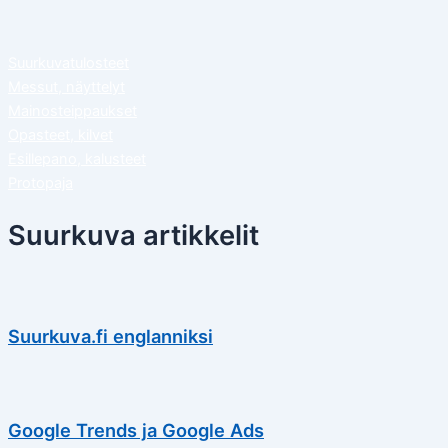
Suurkuvatulosteet
Messut, näyttelyt
Mainosteippaukset
Opasteet, kilvet
Esillepano, kalusteet
Protopaja
Suurkuva artikkelit
Suurkuva.fi englanniksi
Google Trends ja Google Ads