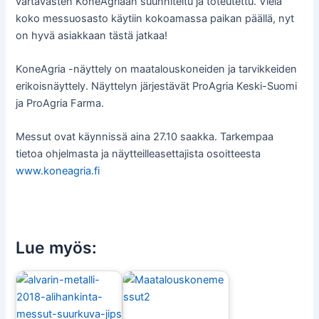
vartavasten KoneAgriaan suunniteltu ja toteutettu. Vielä
koko messuosasto käytiin kokoamassa paikan päällä, nyt
on hyvä asiakkaan tästä jatkaa!
KoneAgria -näyttely on maatalouskoneiden ja tarvikkeiden
erikoisnäyttely. Näyttelyn järjestävät ProAgria Keski-Suomi
ja ProAgria Farma.
Messut ovat käynnissä aina 27.10 saakka. Tarkempaa
tietoa ohjelmasta ja näytteilleasettajista osoitteesta
www.koneagria.fi
Lue myös: