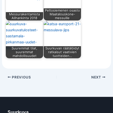
Peltosiemenen osasto
Messurakentamista
Maatalouskone-
Alihankinta 2018
messuille
Suuremmat tilat,
Suurkuvan räätälöidyt
suuremmat
ratkaisut vaativien
mahdollisuudet
tuotteiden…
PREVIOUS
NEXT
Suurkuva