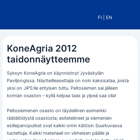
Siirry
sisältöön
FI
|
EN
KoneAgria 2012
taidonnäytteemme
Syksyn KoneAgria on käynnistnyt Jyväskylän
Paviljongissa. Näytteilleasettajia on noin kaksisataa, joista
yksi on JiPS:lle erityisen tuttu. Peltosiemen sai jälleen
komian osaston – kyllä kelpaa taas ja ylpeä saa olla!
Peltosiemenen osasto on täydellinen esimerkki
räätälöidystä osastosta; esitetelineet ja siemenien
esillepanoputket ovat kaikki omin kätösin Suurkuvassa
tuotettuja. Kaikki materiaali on viimeisen päälle ja