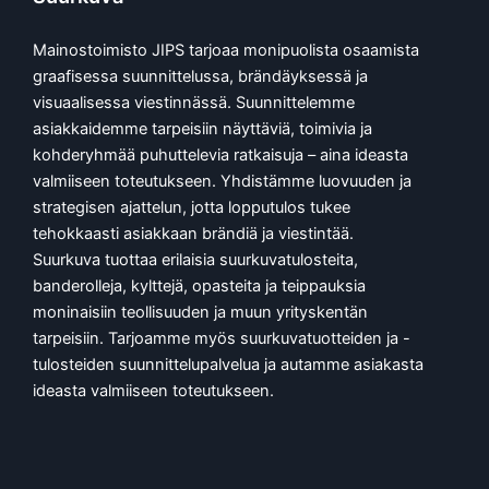
Mainostoimisto JIPS tarjoaa monipuolista osaamista
graafisessa suunnittelussa, brändäyksessä ja
visuaalisessa viestinnässä. Suunnittelemme
asiakkaidemme tarpeisiin näyttäviä, toimivia ja
kohderyhmää puhuttelevia ratkaisuja – aina ideasta
valmiiseen toteutukseen. Yhdistämme luovuuden ja
strategisen ajattelun, jotta lopputulos tukee
tehokkaasti asiakkaan brändiä ja viestintää.
Suurkuva tuottaa erilaisia suurkuvatulosteita,
banderolleja, kylttejä, opasteita ja teippauksia
moninaisiin teollisuuden ja muun yrityskentän
tarpeisiin. Tarjoamme myös suurkuvatuotteiden ja -
tulosteiden suunnittelupalvelua ja autamme asiakasta
ideasta valmiiseen toteutukseen.