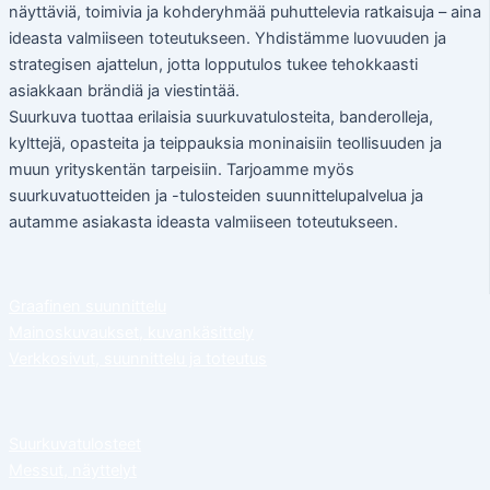
näyttäviä, toimivia ja kohderyhmää puhuttelevia ratkaisuja – aina
ideasta valmiiseen toteutukseen. Yhdistämme luovuuden ja
strategisen ajattelun, jotta lopputulos tukee tehokkaasti
asiakkaan brändiä ja viestintää.
Suurkuva tuottaa erilaisia suurkuvatulosteita, banderolleja,
kylttejä, opasteita ja teippauksia moninaisiin teollisuuden ja
muun yrityskentän tarpeisiin. Tarjoamme myös
suurkuvatuotteiden ja -tulosteiden suunnittelupalvelua ja
autamme asiakasta ideasta valmiiseen toteutukseen.
Graafinen suunnittelu
Mainoskuvaukset, kuvankäsittely
Verkkosivut, suunnittelu ja toteutus
Suurkuvatulosteet
Messut, näyttelyt