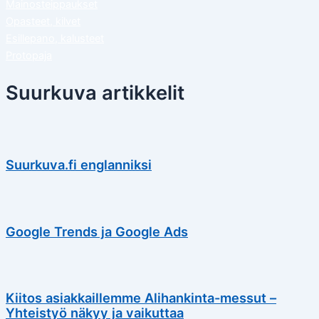
Mainosteippaukset
Opasteet, kilvet
Esillepano, kalusteet
Protopaja
Suurkuva artikkelit
Suurkuva.fi englanniksi
Google Trends ja Google Ads
Kiitos asiakkaillemme Alihankinta-messut –
Yhteistyö näkyy ja vaikuttaa