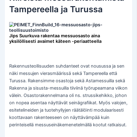
Tampereella ja Turussa
Jips Suurkuva rakentaa messuosasto aina
yksilöllisesti avaimet käteen -periaatteella
Rakennusteollisuuden suhdanteet ovat nousussa ja sen
näki messujen vierasmäärissä sekä Tampereella että
Turussa. Rakensimme osastoja sekä Astamessuilla sekä
Rakenna ja sisusta-messuilla tiiviinä työrupeamana viikon
välein. Osastorakennelmana oli ns. strussikehikko, johon
on nopea asentaa näyttävät seinägrafiikat. Myös valojen,
esitetelineiden ja tuotehyllyjen räätälöinti modulaarisesti
koottavaan rakenteeseen on näyttävämpää kuin
perinteisellä messuseinäkemenetelmällä kootut ratkaisut.