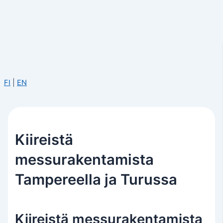
FI
|
EN
Kiireistä
messurakentamista
Tampereella ja Turussa
Kiireistä messurakentamista