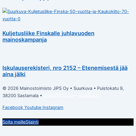
Kuljetusliike Finskalle juhlavuoden
mainoskampanja
Iskulauserekisteri, nro 2152 – Etenemisestä jää
aina jälki
© 2026 Mainostoimisto JiPS Oy • Suurkuva • Puistokatu 9,
38200 Sastamala •
050 405 5540
•
jari@jips.fi
Facebook
Youtube
Instagram
Soita meille
Sijainti