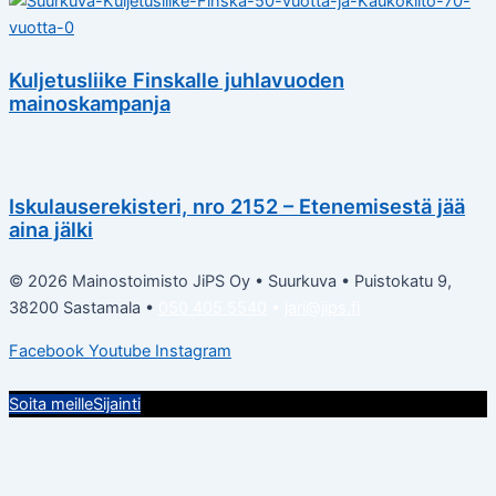
Kuljetusliike Finskalle juhlavuoden
mainoskampanja
Iskulauserekisteri, nro 2152 – Etenemisestä jää
aina jälki
© 2026 Mainostoimisto JiPS Oy • Suurkuva • Puistokatu 9,
38200 Sastamala •
050 405 5540
•
jari@jips.fi
Facebook
Youtube
Instagram
Soita meille
Sijainti