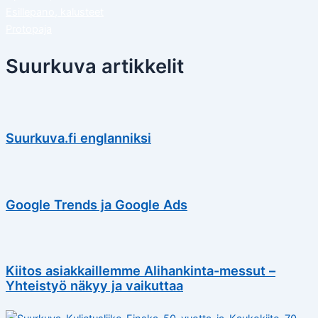
Esillepano, kalusteet
Protopaja
Suurkuva artikkelit
Suurkuva.fi englanniksi
Google Trends ja Google Ads
Kiitos asiakkaillemme Alihankinta-messut –
Yhteistyö näkyy ja vaikuttaa