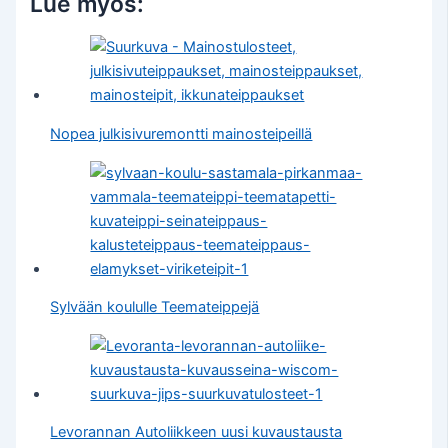
Lue myös:
Nopea julkisivuremontti mainosteipeillä
Sylvään koululle Teemateippejä
Levorannan Autoliikkeen uusi kuvaustausta