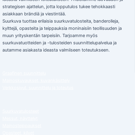
strategisen ajattelun, jotta lopputulos tukee tehokkaasti
asiakkaan brändiä ja viestintää.
Suurkuva tuottaa erilaisia suurkuvatulosteita, banderolleja,
kylttejä, opasteita ja teippauksia moninaisiin teollisuuden ja
muun yrityskentän tarpeisiin. Tarjoamme myös
suurkuvatuotteiden ja -tulosteiden suunnittelupalvelua ja
autamme asiakasta ideasta valmiiseen toteutukseen.
Graafinen suunnittelu
Mainoskuvaukset, kuvankäsittely
Verkkosivut, suunnittelu ja toteutus
Suurkuvatulosteet
Messut, näyttelyt
Mainosteippaukset
Opasteet, kilvet