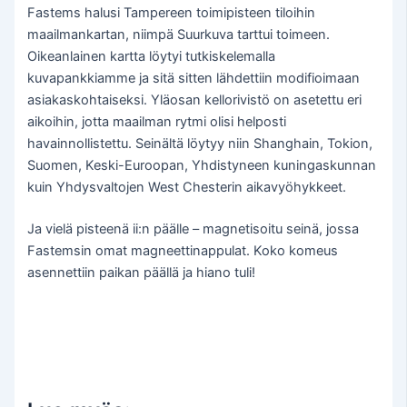
Fastems halusi Tampereen toimipisteen tiloihin
maailmankartan, niimpä Suurkuva tarttui toimeen.
Oikeanlainen kartta löytyi tutkiskelemalla
kuvapankkiamme ja sitä sitten lähdettiin modifioimaan
asiakaskohtaiseksi. Yläosan kellorivistö on asetettu eri
aikoihin, jotta maailman rytmi olisi helposti
havainnollistettu. Seinältä löytyy niin Shanghain, Tokion,
Suomen, Keski-Euroopan, Yhdistyneen kuningaskunnan
kuin Yhdysvaltojen West Chesterin aikavyöhykkeet.
Ja vielä pisteenä ii:n päälle – magnetisoitu seinä, jossa
Fastemsin omat magneettinappulat. Koko komeus
asennettiin paikan päällä ja hiano tuli!