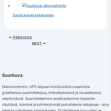
Suurta kuvaa katukuvaan
PREVIOUS
NEXT
Suurkuva
Mainostoimisto JIPS tarjoaa monipuolista osaamista
graafisessa suunnittelussa, brändäyksessä ja visuaalisessa
viestinnässä. Suunnittelemme asiakkaidemme tarpeisiin
näyttäviä, toimivia ja kohderyhmää puhuttelevia ratkaisuja – aina
ideasta valmiiseen toteutukseen. Yhdistämme luovuuden ja