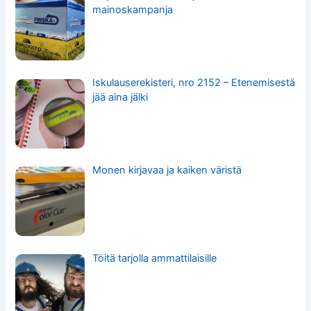
mainoskampanja
Iskulauserekisteri, nro 2152 – Etenemisestä
jää aina jälki
Monen kirjavaa ja kaiken väristä
Töitä tarjolla ammattilaisille