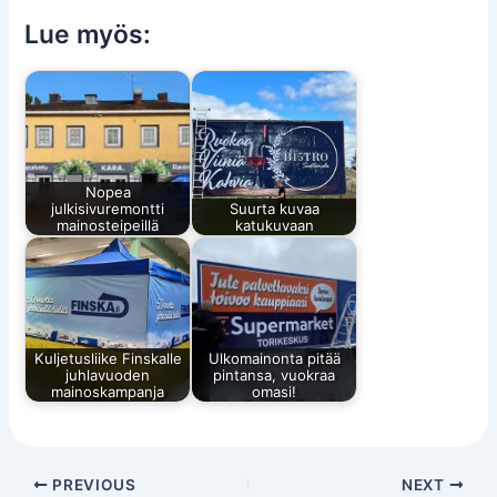
Lue myös:
Nopea
julkisivuremontti
Suurta kuvaa
mainosteipeillä
katukuvaan
Kuljetusliike Finskalle
Ulkomainonta pitää
juhlavuoden
pintansa, vuokraa
mainoskampanja
omasi!
PREVIOUS
NEXT