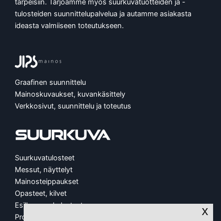
tarpeisiin. Tarjoamme myös suurkuvatuotteiden ja -
tulosteiden suunnittelupalvelua ja autamme asiakasta
ideasta valmiiseen toteutukseen.
Graafinen suunnittelu
Mainoskuvaukset, kuvankäsittely
Verkkosivut, suunnittelu ja toteutus
Suurkuvatulosteet
Messut, näyttelyt
Mainosteippaukset
Opasteet, kilvet
Esillepano, kalusteet
x
Protopaja