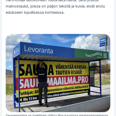
hahmottaa tietokoneen ruutunäkymästä. Siksi joskus
mainostaulut, joissa on paljon tekstiä ja kuvia, eivät erotu
edukseen lopullisessa kohteessa.
Saunamaailma on todellinen yllätys Illon kauniissa maalaismaisemassa.