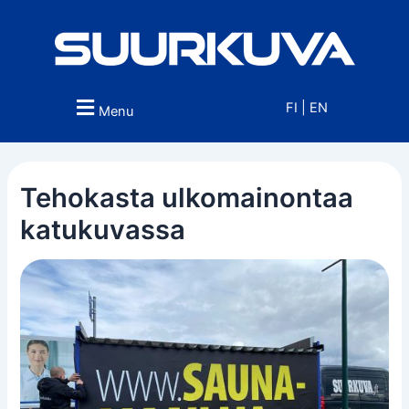
Siirry
sisältöön
FI
|
EN
Menu
Tehokasta ulkomainontaa
katukuvassa