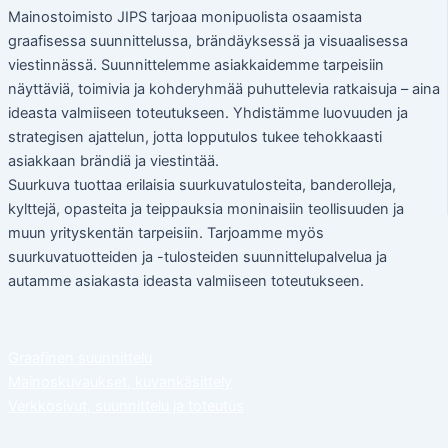
Mainostoimisto JIPS tarjoaa monipuolista osaamista
graafisessa suunnittelussa, brändäyksessä ja visuaalisessa
viestinnässä. Suunnittelemme asiakkaidemme tarpeisiin
näyttäviä, toimivia ja kohderyhmää puhuttelevia ratkaisuja – aina
ideasta valmiiseen toteutukseen. Yhdistämme luovuuden ja
strategisen ajattelun, jotta lopputulos tukee tehokkaasti
asiakkaan brändiä ja viestintää.
Suurkuva tuottaa erilaisia suurkuvatulosteita, banderolleja,
kylttejä, opasteita ja teippauksia moninaisiin teollisuuden ja
muun yrityskentän tarpeisiin. Tarjoamme myös
suurkuvatuotteiden ja -tulosteiden suunnittelupalvelua ja
autamme asiakasta ideasta valmiiseen toteutukseen.
Graafinen suunnittelu
Mainoskuvaukset, kuvankäsittely
Verkkosivut, suunnittelu ja toteutus