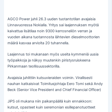
AGCO Power juhli 26.3 uuden tuotantotilan avajaisia
Linnavuoressa Nokialla. Yritys sai laajennuksen myötä
kaivattua lisätilaa noin 9300 kerrosneliön verran ja
vuoden aikana tuotannosta lähtevien dieselmoottorien
määrä kasvaa arviolta 20 tuhannella.
Laajennus toi mukanaan myös useita kymmeniä uusia
työpaikkoja ja näkyy muutenkin piristysruiskeena
Pirkanmaan teollisuussektorilla.
Avajaisia juhlittiin kutsuvieraiden voimin. Virallisesti
nauhan katkaisivat Toimitusjohtaja Eero Tomi sekä Andy
Beck (Senior Vice President and Chief Financial Officer)
JiPS oli mukana niin paikanpäällä kuin ennakkoon:
kutsut, opasteet kuin seremonian esillepanotuotteet