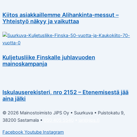
Kiitos asiakkaillemme Alihankinta-messut –
Yhteistyö näkyy ja vaikuttaa
Kuljetusliike Finskalle juhlavuoden
mainoskampanja
Iskulauserekisteri, nro 2152 – Etenemisestä jää
aina jälki
© 2026 Mainostoimisto JiPS Oy • Suurkuva • Puistokatu 9,
38200 Sastamala •
050 405 5540
•
jari@jips.fi
Facebook
Youtube
Instagram