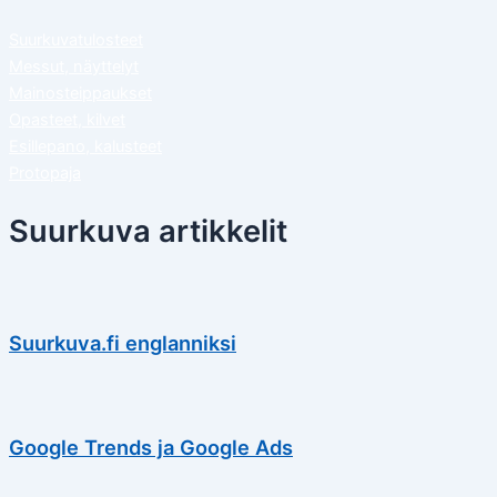
Suurkuvatulosteet
Messut, näyttelyt
Mainosteippaukset
Opasteet, kilvet
Esillepano, kalusteet
Protopaja
Suurkuva artikkelit
Suurkuva.fi englanniksi
Google Trends ja Google Ads