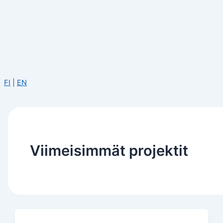
FI
|
EN
Viimeisimmät projektit