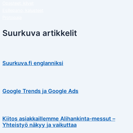
Opasteet, kilvet
Esillepano, kalusteet
Protopaja
Suurkuva artikkelit
Suurkuva.fi englanniksi
Google Trends ja Google Ads
Kiitos asiakkaillemme Alihankinta-messut –
Yhteistyö näkyy ja vaikuttaa