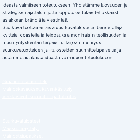
ideasta valmiiseen toteutukseen. Yhdistämme luovuuden ja
strategisen ajattelun, jotta lopputulos tukee tehokkaasti
asiakkaan brändiä ja viestintää.
Suurkuva tuottaa erilaisia suurkuvatulosteita, banderolleja,
kylttejä, opasteita ja teippauksia moninaisiin teollisuuden ja
muun yrityskentän tarpeisiin. Tarjoamme myös
suurkuvatuotteiden ja -tulosteiden suunnittelupalvelua ja
autamme asiakasta ideasta valmiiseen toteutukseen.
Graafinen suunnittelu
Mainoskuvaukset, kuvankäsittely
Verkkosivut, suunnittelu ja toteutus
Suurkuvatulosteet
Messut, näyttelyt
Mainosteippaukset