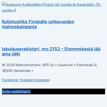
Kuljetusliike Finskalle juhlavuoden
mainoskampanja
Iskulauserekisteri, nro 2152 – Etenemisestä jää
aina jälki
© 2026 Mainostoimisto JiPS Oy • Suurkuva • Puistokatu 9,
38200 Sastamala •
050 405 5540
•
jari@jips.fi
Facebook
Youtube
Instagram
Soita meille
Sijainti