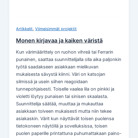
,
Artikkelit
Viimeisimmät projektit
Monen kirjavaa ja kaiken väristä
Kun värimäärittely on ruohon vihreä tai Ferrarin
punainen, saattaa suunnittelijalla olla aika paljonkin
työtä saadakseen asiakkaan mielikuvan
mukaisesta sävystä kiinni. Väri on katsojan
silmissä ja usein siihen reagoidaan
tunnepohjaisesti. Toiselle vaalea lila on pinkki ja
violetti löytyy punaisen tai sinisen skaalasta.
Suunnittelija säätää, muuttaa ja mukauttaa
asiakkaan toiveen mukaisesti mutta niin tekee
asiakaskin. Värit kun näyttävät toisen puolensa
tietokoneen näytöllä ja sovelluksissa, toisen
puolen paperille printattuna puhumattakaan paino-