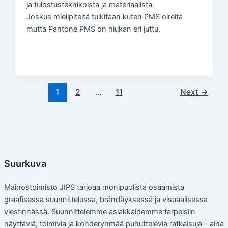
ja tulostusteknikoista ja materiaalista.
Joskus mielipiteitä tulkitaan kuten PMS oireita
mutta Pantone PMS on hiukan eri juttu.
1
2
…
11
Next
→
Suurkuva
Mainostoimisto JIPS tarjoaa monipuolista osaamista
graafisessa suunnittelussa, brändäyksessä ja visuaalisessa
viestinnässä. Suunnittelemme asiakkaidemme tarpeisiin
näyttäviä, toimivia ja kohderyhmää puhuttelevia ratkaisuja – aina