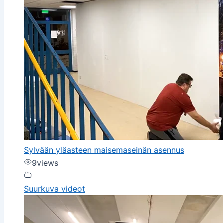
Sylvään yläasteen maisemaseinän asennus
9
views
Suurkuva videot