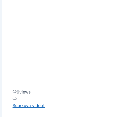
9
views
Suurkuva videot