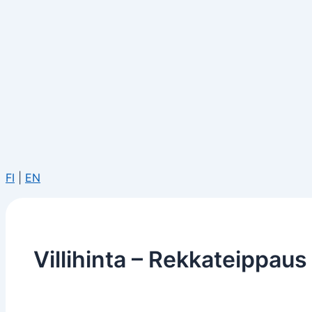
FI
|
EN
Villihinta – Rekkateippaus