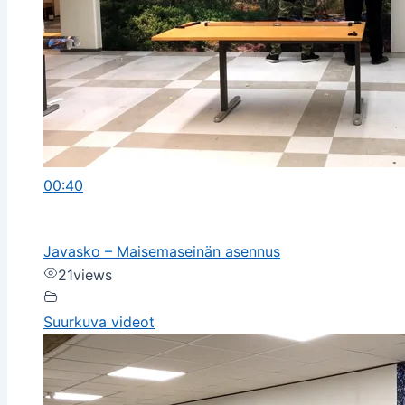
00:40
Javasko – Maisemaseinän asennus
21
views
Suurkuva videot