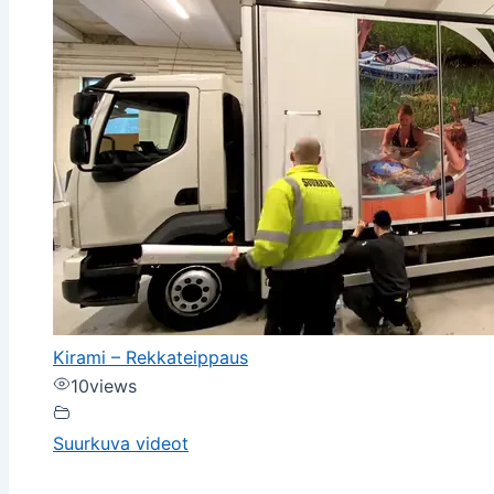
Kirami – Rekkateippaus
10
views
Suurkuva videot