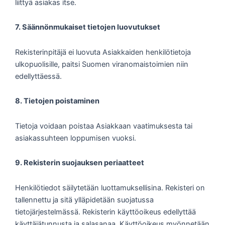
liittyä asiakas itse.
7. Säännönmukaiset tietojen luovutukset
Rekisterinpitäjä ei luovuta Asiakkaiden henkilötietoja
ulkopuolisille, paitsi Suomen viranomaistoimien niin
edellyttäessä.
8. Tietojen poistaminen
Tietoja voidaan poistaa Asiakkaan vaatimuksesta tai
asiakassuhteen loppumisen vuoksi.
9. Rekisterin suojauksen periaatteet
Henkilötiedot säilytetään luottamuksellisina. Rekisteri on
tallennettu ja sitä ylläpidetään suojatussa
tietojärjestelmässä. Rekisterin käyttöoikeus edellyttää
käyttäjätunnusta ja salasanaa. Käyttöoikeus myönnetään