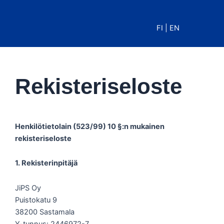
Siirry
sisältöön
FI
|
EN
Rekisteriseloste
Henkilötietolain (523/99) 10 §:n mukainen
rekisteriseloste
1. Rekisterinpitäjä
JiPS Oy
Puistokatu 9
38200 Sastamala
Y-tunnus: 2446972-7