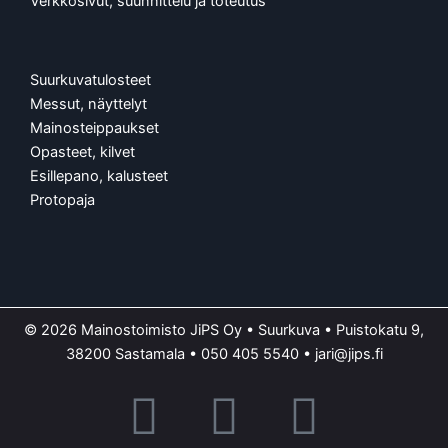
Verkkosivut, suunnittelu ja toteutus
Suurkuvatulosteet
Messut, näyttelyt
Mainosteippaukset
Opasteet, kilvet
Esillepano, kalusteet
Protopaja
© 2026 Mainostoimisto JiPS Oy • Suurkuva • Puistokatu 9,
38200 Sastamala •
050 405 5540
•
jari@jips.fi
F
Y
I