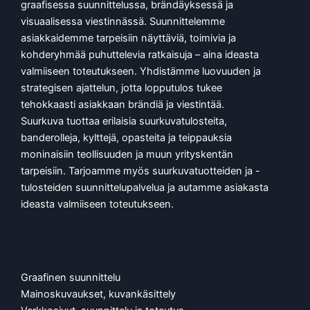
graafisessa suunnittelussa, brändäyksessä ja
visuaalisessa viestinnässä. Suunnittelemme
asiakkaidemme tarpeisiin näyttäviä, toimivia ja
kohderyhmää puhuttelevia ratkaisuja – aina ideasta
valmiiseen toteutukseen. Yhdistämme luovuuden ja
strategisen ajattelun, jotta lopputulos tukee
tehokkaasti asiakkaan brändiä ja viestintää.
Suurkuva tuottaa erilaisia suurkuvatulosteita,
banderolleja, kylttejä, opasteita ja teippauksia
moninaisiin teollisuuden ja muun yrityskentän
tarpeisiin. Tarjoamme myös suurkuvatuotteiden ja -
tulosteiden suunnittelupalvelua ja autamme asiakasta
ideasta valmiiseen toteutukseen.
Graafinen suunnittelu
Mainoskuvaukset, kuvankäsittely