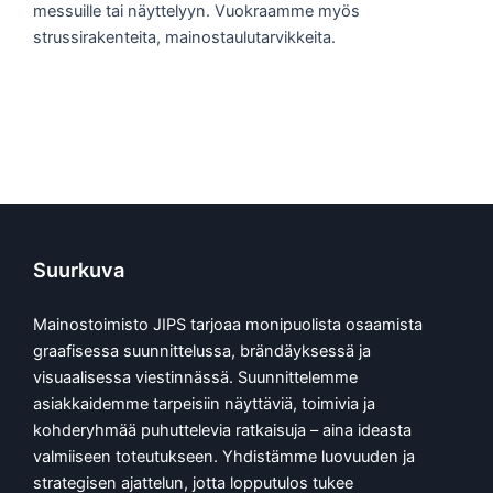
messuille tai näyttelyyn. Vuokraamme myös
strussirakenteita, mainostaulutarvikkeita.
Suurkuva
Mainostoimisto JIPS tarjoaa monipuolista osaamista
graafisessa suunnittelussa, brändäyksessä ja
visuaalisessa viestinnässä. Suunnittelemme
asiakkaidemme tarpeisiin näyttäviä, toimivia ja
kohderyhmää puhuttelevia ratkaisuja – aina ideasta
valmiiseen toteutukseen. Yhdistämme luovuuden ja
strategisen ajattelun, jotta lopputulos tukee