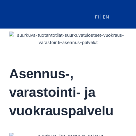
Siirry
sisältöön
FI
|
EN
Asennus-,
varastointi- ja
vuokrauspalvelu